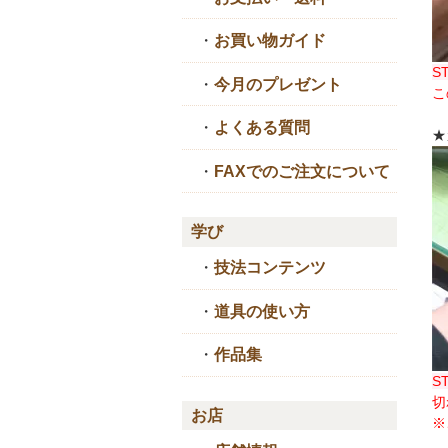
・
お買い物ガイド
S
・
今月のプレゼント
こ
・
よくある質問
★
・
FAXでのご注文について
学び
・
技法コンテンツ
・
道具の使い方
・
作品集
S
切
お店
※