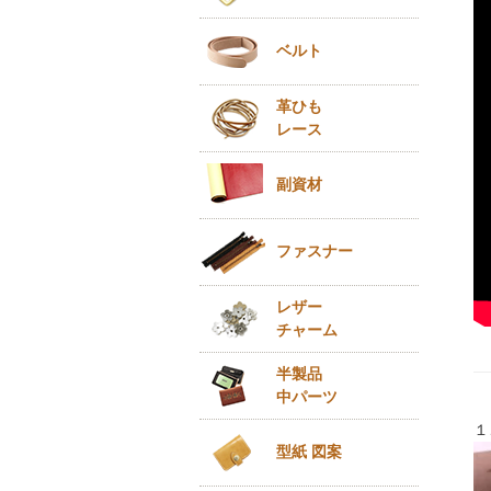
ベルト
革ひも
レース
副資材
ファスナー
レザー
チャーム
半製品
中パーツ
１
型紙 図案