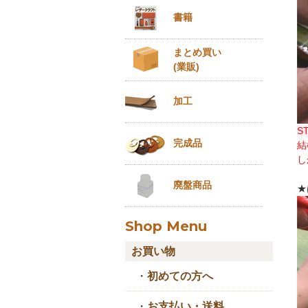
書籍
まとめ買い
(業販)
加工
S
完成品
結
し
廃盤商品
★
Shop Menu
お買い物
・
初めての方へ
・
お支払い・送料