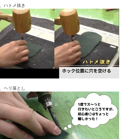
、ハトメ抜き
、ヘリ落とし