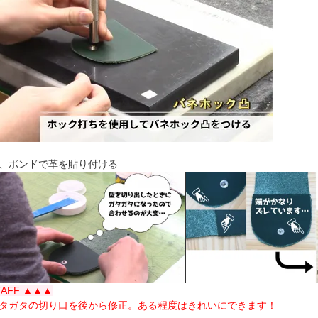
、ボンドで革を貼り付ける
TAFF ▲▲▲
タガタの切り口を後から修正。ある程度はきれいにできます！