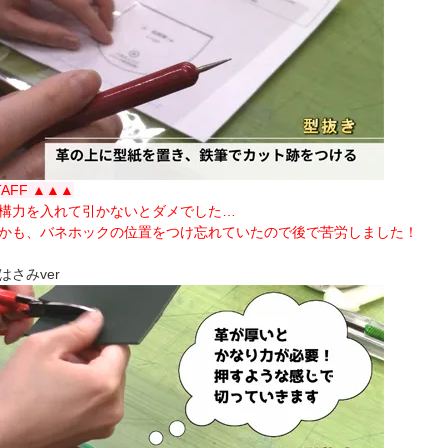
TAFF ▲▲▲
構力を入れて引かないとダメでした…
かも、バネホックの位置をつけ忘れていたので後で苦労しました！
はさみver