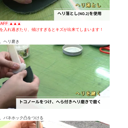
TAFF ▲▲▲
を入れ過ぎたり、傾けすぎるとキズが出来てしまいます！
、ヘリ磨き
、バネホック凸をつける