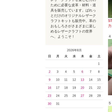
ために必要な皮革・材料・道
具を販売しています。ぱれっ
とだけのオリジナルレザーク
S
ラフトキットも販売中。革の
力
おもしろさがさまざまに楽し
めるレザークラフトの世界
４
へ、ようこそ！
2026年8月
日
月
火
水
木
金
土
1
2
3
4
5
6
7
8
9
10
11
12
13
14
15
16
17
18
19
20
21
22
23
24
25
26
27
28
29
５
30
31