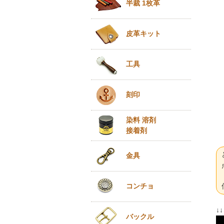
半裁 1枚革
皮革キット
工具
刻印
染料 溶剤
接着剤
金具
コンチョ
↓
バックル