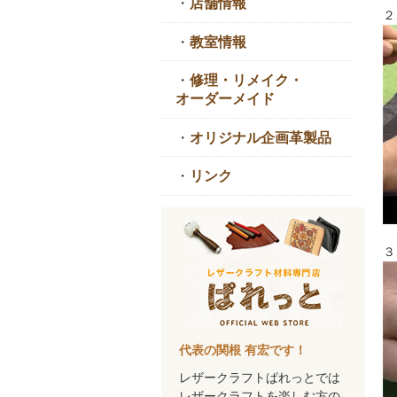
・
店舗情報
２
・
教室情報
・
修理・リメイク・
オーダーメイド
・
オリジナル企画革製品
・
リンク
３
代表の関根 有宏です！
レザークラフトぱれっとでは
レザークラフトを楽しむ方の