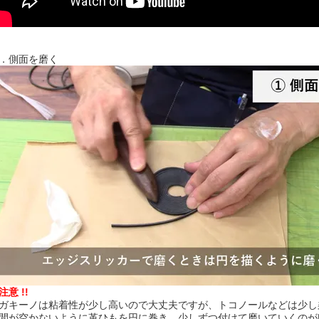
．側面を磨く
 注意 !!
ガキーノは粘着性が少し高いので大丈夫ですが、トコノールなどは少し
間が空かないように革ひもを円に巻き、少しずつ付けて磨いていくのがB