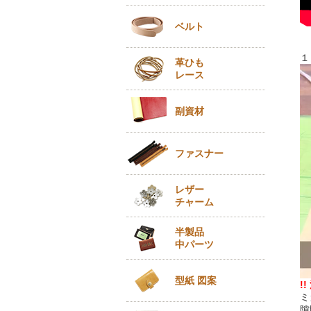
ベルト
１
革ひも
レース
副資材
ファスナー
レザー
チャーム
半製品
中パーツ
型紙 図案
!!
ミ
隙