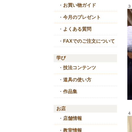
・
お買い物ガイド
３
・
今月のプレゼント
・
よくある質問
・
FAXでのご注文について
学び
・
技法コンテンツ
・
道具の使い方
・
作品集
お店
４
・
店舗情報
・
教室情報