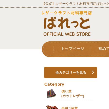
【公式】レザークラフト材料専門店ぱれっと
トップページ
初め
全カテゴリーを見る
Category
切り革
(カットレザー)
半裁 1枚革