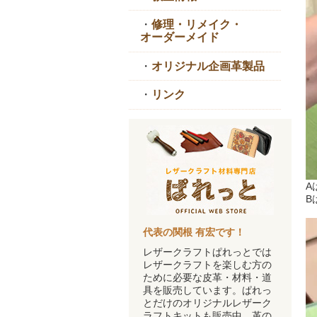
・
修理・リメイク・
オーダーメイド
・
オリジナル企画革製品
・
リンク
A
B
代表の関根 有宏です！
レザークラフトぱれっとでは
レザークラフトを楽しむ方の
ために必要な皮革・材料・道
具を販売しています。ぱれっ
とだけのオリジナルレザーク
ラフトキットも販売中。革の