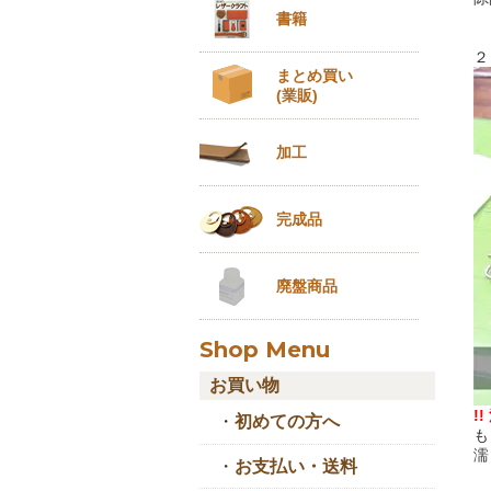
書籍
２
まとめ買い
(業販)
加工
完成品
廃盤商品
Shop Menu
お買い物
!!
・
初めての方へ
も
濡
・
お支払い・送料