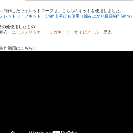
回制作したウォレットロープは、こちらのキットを使用しました。
ォレットロープキット 3mm巾革ひも使用（編み上がり直径約7.5mm
その他使用したもの
綿布・
エッジスリッカー
・
ミガキーノ
・
サイビノール
・黒糸
↓製作動画はこちら↓↓