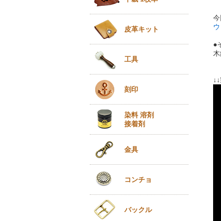
今
ウ
皮革キット
●
木
工具
↓
刻印
染料 溶剤
接着剤
金具
コンチョ
バックル