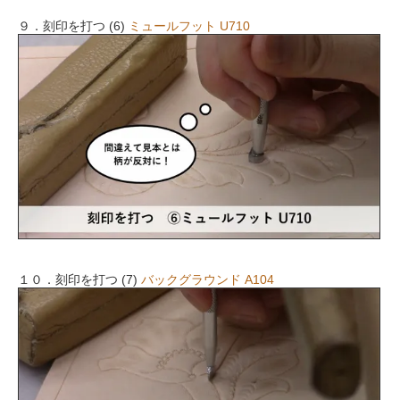
９．刻印を打つ (6)
ミュールフット U710
１０．刻印を打つ (7)
バックグラウンド A104