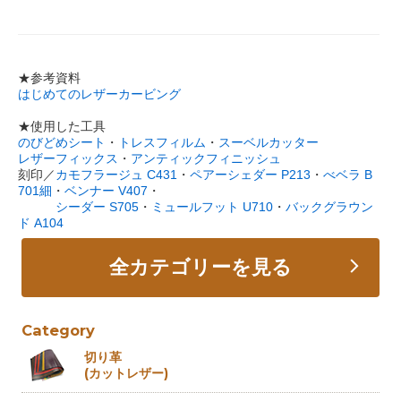
★参考資料
はじめてのレザーカービング
★使用した工具
のびどめシート
・
トレスフィルム
・
スーベルカッター
レザーフィックス
・
アンティックフィニッシュ
刻印／
カモフラージュ C431
・
ペアーシェダー P213
・
べベラ B
701細
・
ベンナー V407
・
シーダー S705
・
ミュールフット U710
・
バックグラウン
ド A104
全カテゴリーを見る
Category
切り革
(カットレザー)