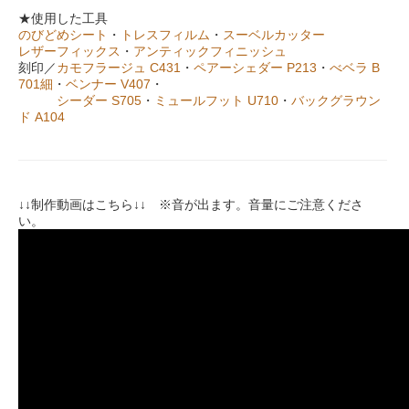
★使用した工具
のびどめシート
・
トレスフィルム
・
スーベルカッター
レザーフィックス
・
アンティックフィニッシュ
刻印／
カモフラージュ C431
・
ペアーシェダー P213
・
べベラ B
701細
・
ベンナー V407
・
シーダー S705
・
ミュールフット U710
・
バックグラウン
ド A104
↓↓制作動画はこちら↓↓ ※音が出ます。音量にご注意くださ
い。