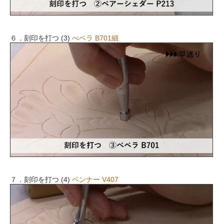
６．刻印を打つ (3)
べベラ B701細
７．刻印を打つ (4)
ベンナー V407