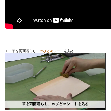
１．革を両面濡らし、
のびどめシート
を貼る