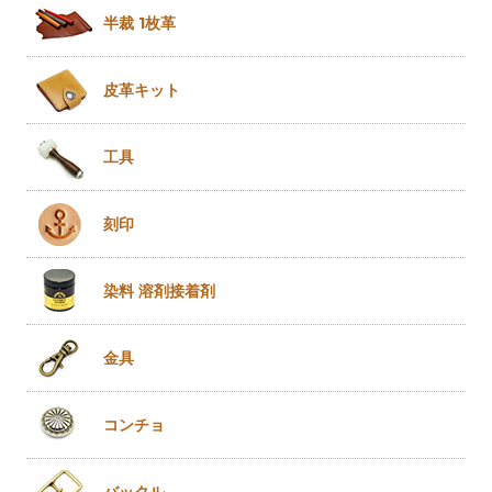
半裁 1枚革
皮革キット
工具
刻印
染料 溶剤
接着剤
金具
コンチョ
バックル