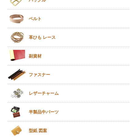
ベルト
革ひも
レース
副資材
ファスナー
レザー
チャーム
半製品
中パーツ
型紙 図案