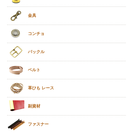
金具
コンチョ
バックル
ベルト
革ひも
レース
副資材
ファスナー