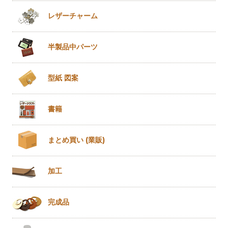
レザー
チャーム
半製品
中パーツ
型紙 図案
書籍
まとめ買い
(業販)
加工
完成品