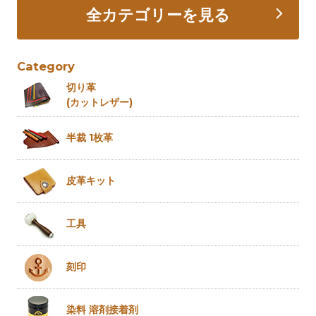
全カテゴリーを見る
Category
切り革
(カットレザー)
半裁 1枚革
皮革キット
工具
刻印
染料 溶剤
接着剤