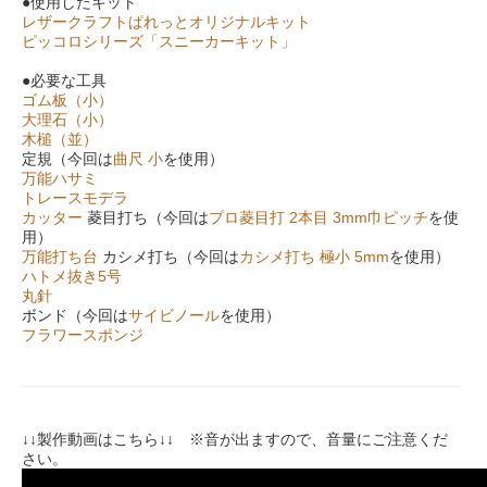
●使用したキット
レザークラフトぱれっとオリジナルキット
ピッコロシリーズ「スニーカーキット」
●必要な工具
ゴム板（小）
大理石（小）
木槌（並）
定規（今回は
曲尺 小
を使用）
万能ハサミ
トレースモデラ
カッター
菱目打ち（今回は
プロ菱目打 2本目 3mm巾ピッチ
を使
用）
万能打ち台
カシメ打ち（今回は
カシメ打ち 極小 5mm
を使用）
ハトメ抜き5号
丸針
ボンド（今回は
サイビノール
を使用）
フラワースポンジ
↓↓製作動画はこちら↓↓ ※音が出ますので、音量にご注意くだ
さい。