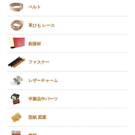
ベルト
革ひも
レース
副資材
ファスナー
レザー
チャーム
半製品
中パーツ
型紙 図案