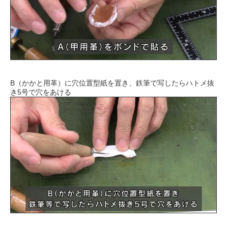
B（かかと用革）に穴位置型紙を置き、鉄筆で写したらハトメ抜
き5号で穴をあける