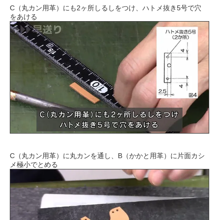
C（丸カン用革）にも2ヶ所しるしをつけ、ハトメ抜き5号で穴
をあける
C（丸カン用革）に丸カンを通し、B（かかと用革）に片面カシ
メ極小でとめる