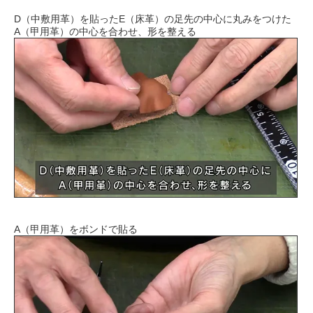
D（中敷用革）を貼ったE（床革）の足先の中心に丸みをつけた
A（甲用革）の中心を合わせ、形を整える
A（甲用革）をボンドで貼る