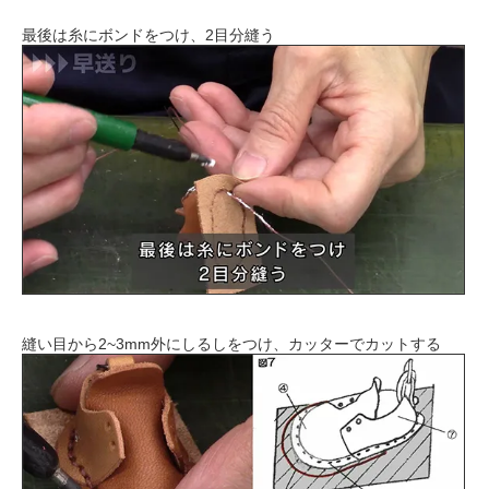
最後は糸にボンドをつけ、2目分縫う
縫い目から2~3mm外にしるしをつけ、カッターでカットする