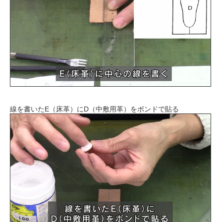
線を書いたE（床革）にD（中敷用革）をボンドで貼る