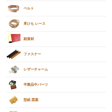
ベルト
革ひも
レース
副資材
ファスナー
レザー
チャーム
半製品
中パーツ
型紙 図案