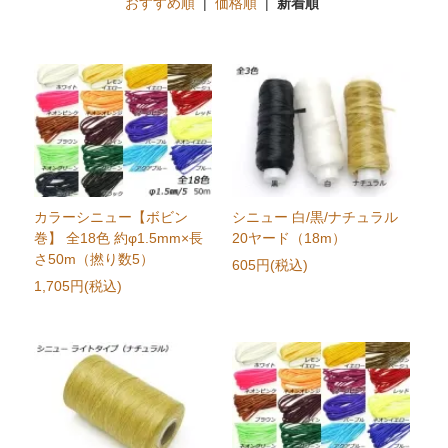
おすすめ順
|
価格順
|
新着順
カラーシニュー【ボビン
シニュー 白/黒/ナチュラル
巻】 全18色 約φ1.5mm×長
20ヤード（18m）
さ50m（撚り数5）
605円(税込)
1,705円(税込)