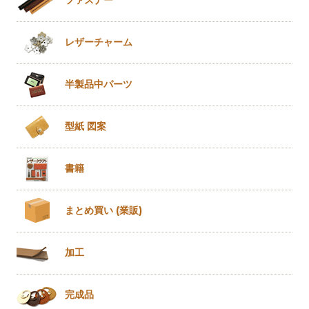
ファスナー
レザー
チャーム
半製品
中パーツ
型紙 図案
書籍
まとめ買い
(業販)
加工
完成品