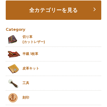
全カテゴリーを見る
Category
切り革
(カットレザー)
半裁 1枚革
皮革キット
工具
刻印