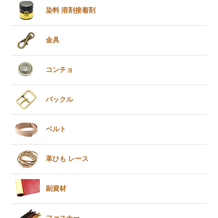
染料 溶剤
接着剤
金具
コンチョ
バックル
ベルト
革ひも
レース
副資材