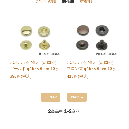
おすすめ順
|
価格順
|
新着順
バネホック 特大（#8050）
バネホック 特大（#8050）
ゴールド φ15×5.6mm 10ヶ
ブロンズ φ15×5.6mm 10ヶ
396円(税込)
418円(税込)
« Prev
Next »
2
1-2
商品中
商品