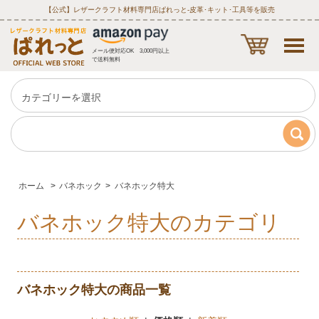
【公式】レザークラフト材料専門店ぱれっと‐皮革･キット･工具等を販売
メール便対応OK 3,000円以上
で送料無料
ホーム
>
バネホック
>
バネホック特大
バネホック特大のカテゴリ
バネホック特大の商品一覧