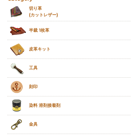
切り革
(カットレザー)
半裁 1枚革
皮革キット
工具
刻印
染料 溶剤
接着剤
金具