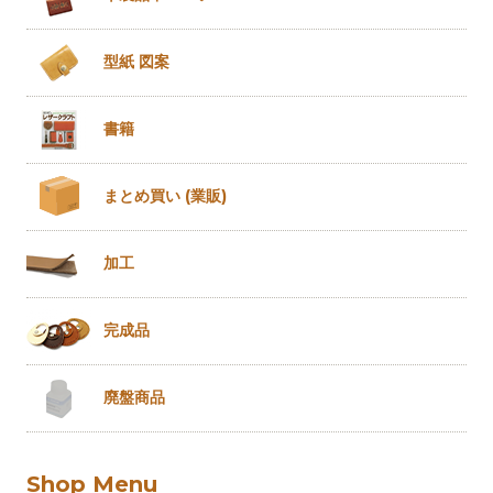
型紙 図案
書籍
まとめ買い
(業販)
加工
完成品
廃盤商品
Shop Menu