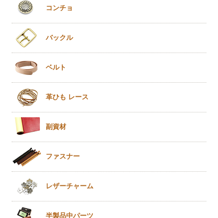
コンチョ
バックル
ベルト
革ひも
レース
副資材
ファスナー
レザー
チャーム
半製品
中パーツ