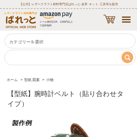
【公式】レザークラフト材料専門店ぱれっと‐皮革･キット･工具等を販売
メール便対応OK 3,000円以上
で送料無料
ホーム
>
型紙 図案
>
小物
【型紙】腕時計ベルト（貼り合わせタ
イプ）