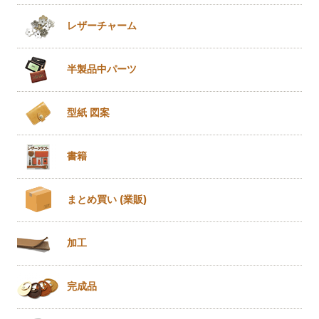
レザー
チャーム
半製品
中パーツ
型紙 図案
書籍
まとめ買い
(業販)
加工
完成品