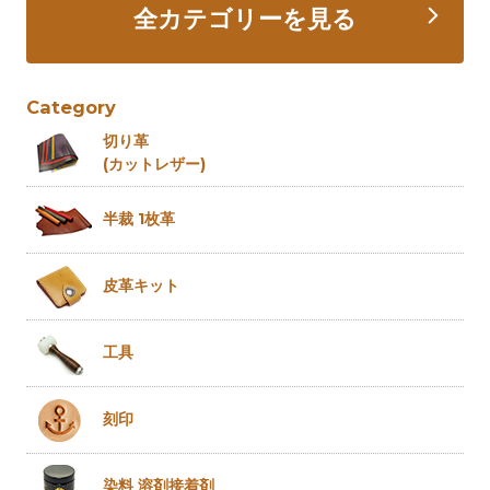
全カテゴリーを見る
Category
切り革
(カットレザー)
半裁 1枚革
皮革キット
工具
刻印
染料 溶剤
接着剤