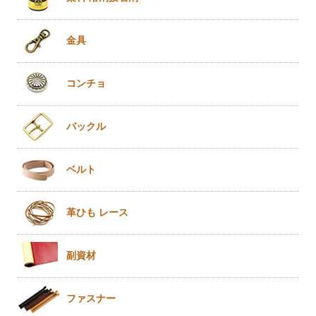
金具
コンチョ
バックル
ベルト
革ひも
レース
副資材
ファスナー