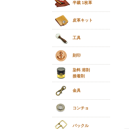
半裁 1枚革
皮革キット
工具
刻印
染料 溶剤
接着剤
金具
コンチョ
バックル