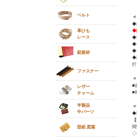
ベルト
＜
◆
革ひも
◆
レース
◆
◆
◆
副資材
◆
打
ファスナー
＜
■
レザー
■
チャーム
半製品
＜
中パーツ
◆
【
閲
型紙 図案
◇