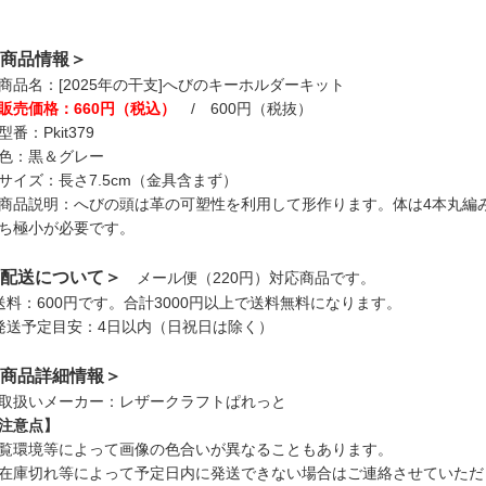
商品情報＞
商品名：[2025年の干支]へびのキーホルダーキット
販売価格：660円（税込）
/ 600円（税抜）
型番：Pkit379
色：黒＆グレー
サイズ：長さ7.5cm（金具含まず）
商品説明：へびの頭は革の可塑性を利用して形作ります。体は4本丸編
ち極小が必要です。
配送について＞
メール便（220円）対応商品です。
送料：600円です。合計3000円以上で送料無料になります。
発送予定目安：4日以内（日祝日は除く）
商品詳細情報＞
取扱いメーカー：レザークラフトぱれっと
注意点】
覧環境等によって画像の色合いが異なることもあります。
在庫切れ等によって予定日内に発送できない場合はご連絡させていただ