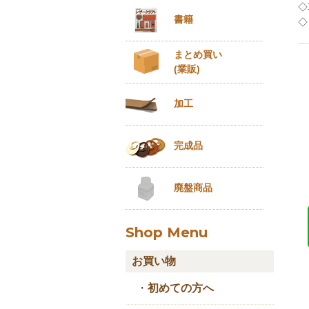
◇
書籍
◇
まとめ買い
(業販)
加工
完成品
廃盤商品
Shop Menu
お買い物
・
初めての方へ