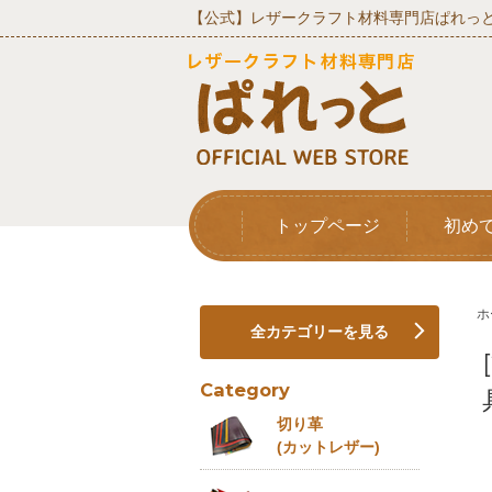
【公式】レザークラフト材料専門店ぱれっと
トップページ
初め
ホ
全カテゴリーを見る
Category
切り革
(カットレザー)