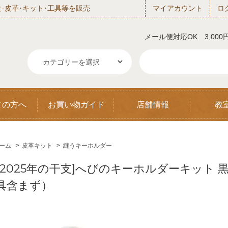
‐皮革･キット･工具等を販売
マイアカウント
ロ
メール便対応OK 3,00
ての方へ
お買い物ガイド
店舗情報
教
ーム
>
皮革キット
>
縫うキーホルダー
[2025年の干支]へびのキーホルダーキット 黒
具含まず）