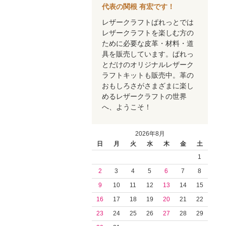
代表の関根 有宏です！
レザークラフトぱれっとでは
レザークラフトを楽しむ方の
ために必要な皮革・材料・道
具を販売しています。ぱれっ
とだけのオリジナルレザーク
ラフトキットも販売中。革の
おもしろさがさまざまに楽し
めるレザークラフトの世界
へ、ようこそ！
2026年8月
日
月
火
水
木
金
土
1
2
3
4
5
6
7
8
9
10
11
12
13
14
15
16
17
18
19
20
21
22
23
24
25
26
27
28
29