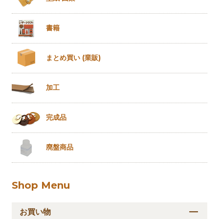
書籍
まとめ買い
(業販)
加工
完成品
廃盤商品
Shop Menu
お買い物