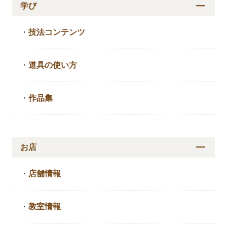
学び
・
技法コンテンツ
・
道具の使い方
・
作品集
お店
・
店舗情報
・
教室情報