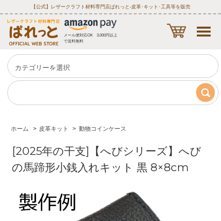
【公式】レザークラフト材料専門店ぱれっと‐皮革･キット･工具等を販売
メール便対応OK 3,000円以上
で送料無料
ホーム
>
皮革キット
>
動物コインケース
[2025年の干支]【へびシリーズ】へび
の馬蹄形小銭入れキット 黒 8×8cm