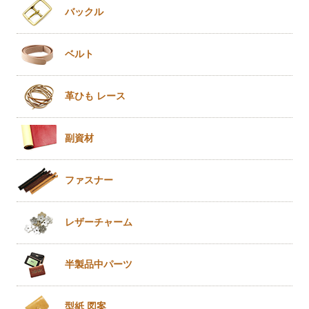
バックル
ベルト
革ひも
レース
副資材
ファスナー
レザー
チャーム
半製品
中パーツ
型紙 図案