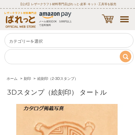
【公式】レザークラフト材料専門店ぱれっと‐皮革･キット･工具等を販売
メール便対応OK 3,000円以上
で送料無料
ホーム
>
刻印
>
絵刻印（2-3Dスタンプ）
3Dスタンプ（絵刻印） タートル