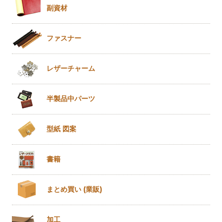
副資材
ファスナー
レザー
チャーム
半製品
中パーツ
型紙 図案
書籍
まとめ買い
(業販)
加工