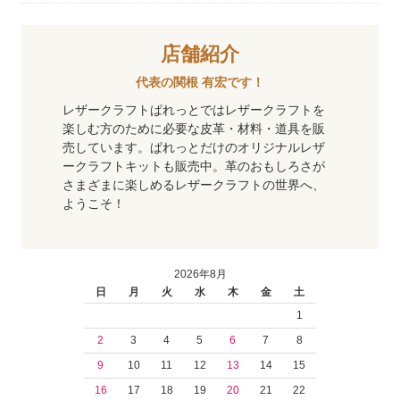
店舗紹介
代表の関根 有宏です！
レザークラフトぱれっとではレザークラフトを
楽しむ方のために必要な皮革・材料・道具を販
売しています。ぱれっとだけのオリジナルレザ
ークラフトキットも販売中。革のおもしろさが
さまざまに楽しめるレザークラフトの世界へ、
ようこそ！
2026年8月
日
月
火
水
木
金
土
1
2
3
4
5
6
7
8
9
10
11
12
13
14
15
16
17
18
19
20
21
22