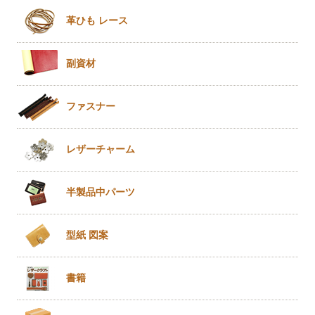
革ひも
レース
副資材
ファスナー
レザー
チャーム
半製品
中パーツ
型紙 図案
書籍