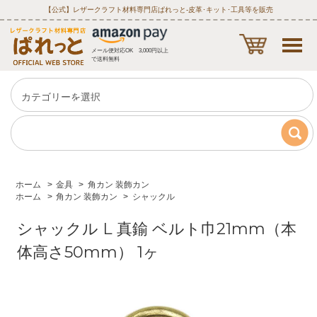
【公式】レザークラフト材料専門店ぱれっと‐皮革･キット･工具等を販売
メール便対応OK 3,000円以上
で送料無料
ホーム
>
金具
>
角カン 装飾カン
ホーム
>
角カン 装飾カン
>
シャックル
シャックル L 真鍮 ベルト巾21mm（本
体高さ50mm） 1ヶ