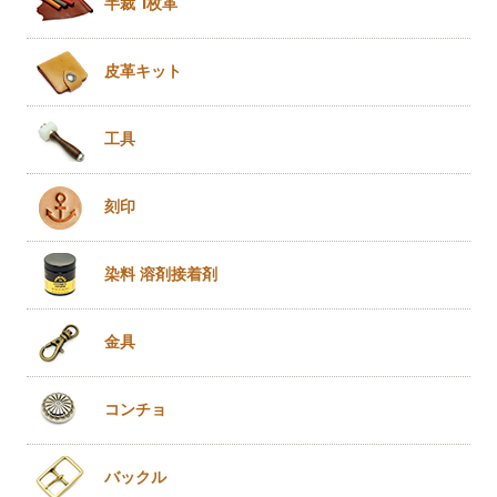
半裁 1枚革
皮革キット
工具
刻印
染料 溶剤
接着剤
金具
コンチョ
バックル