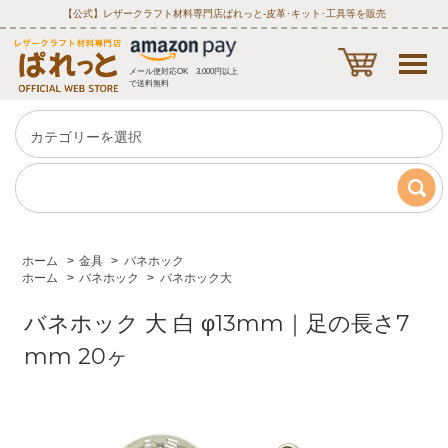
【公式】レザークラフト材料専門店ぱれっと‐皮革･キット･工具等を販売
メール便対応OK 3,000円以上
で送料無料
ホーム
>
金具
>
バネホック
ホーム
>
バネホック
>
バネホック大
バネホック 大 白 φ13mm｜足の長さ7
mm 20ヶ