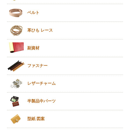
ベルト
革ひも
レース
副資材
ファスナー
レザー
チャーム
半製品
中パーツ
型紙 図案