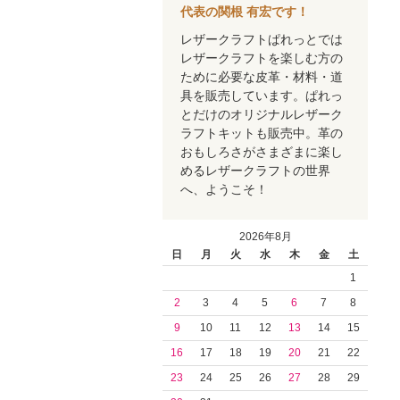
代表の関根 有宏です！
レザークラフトぱれっとでは
レザークラフトを楽しむ方の
ために必要な皮革・材料・道
具を販売しています。ぱれっ
とだけのオリジナルレザーク
ラフトキットも販売中。革の
おもしろさがさまざまに楽し
めるレザークラフトの世界
へ、ようこそ！
2026年8月
日
月
火
水
木
金
土
1
2
3
4
5
6
7
8
9
10
11
12
13
14
15
16
17
18
19
20
21
22
23
24
25
26
27
28
29