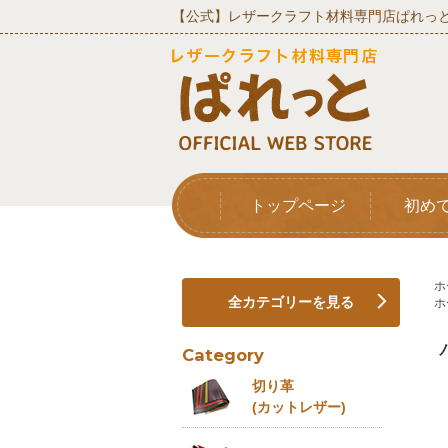
【公式】レザークラフト材料専門店ぱれっと
トップページ
初め
ホ
全カテゴリーを見る
ホ
Category
切り革
(カットレザー)