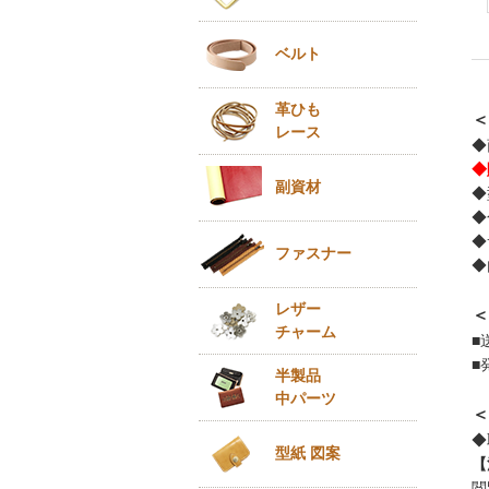
ベルト
革ひも
＜
レース
◆
◆
副資材
◆
◆
◆
ファスナー
◆
レザー
＜
チャーム
■
■
半製品
中パーツ
＜
◆
型紙 図案
【
閲