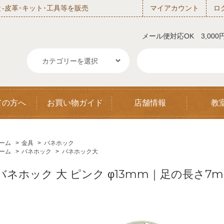
‐皮革･キット･工具等を販売
マイアカウント
ロ
メール便対応OK 3,00
ての方へ
お買い物ガイド
店舗情報
教
ーム
>
金具
>
バネホック
ーム
>
バネホック
>
バネホック大
バネホック 大 ピンク φ13mm｜足の長さ7m