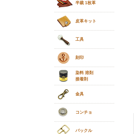
半裁 1枚革
皮革キット
工具
刻印
染料 溶剤
接着剤
金具
コンチョ
バックル