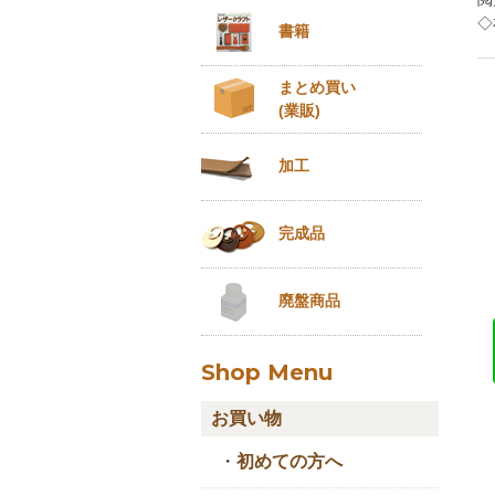
◇
書籍
まとめ買い
(業販)
加工
完成品
廃盤商品
Shop Menu
お買い物
・
初めての方へ