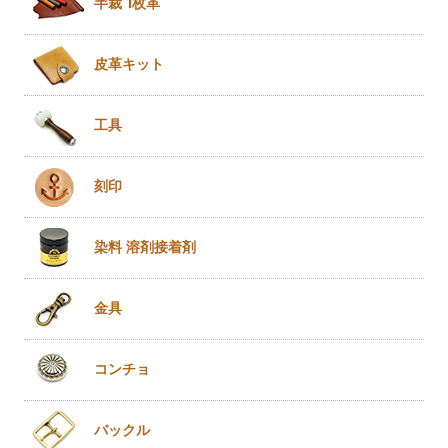
半裁 1枚革
皮革キット
工具
刻印
染料 溶剤
接着剤
金具
コンチョ
バックル