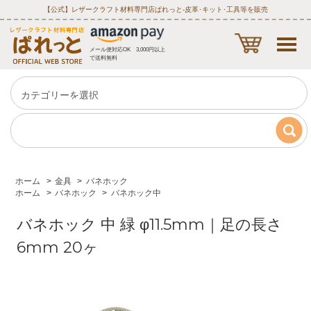
【公式】レザークラフト材料専門店ぱれっと‐皮革･キット･工具等を販売
メール便対応OK 3,000円以上
で送料無料
ホーム
>
金具
>
バネホック
ホーム
>
バネホック
>
バネホック中
バネホック 中 緑 φ11.5mm｜足の長さ
6mm 20ヶ