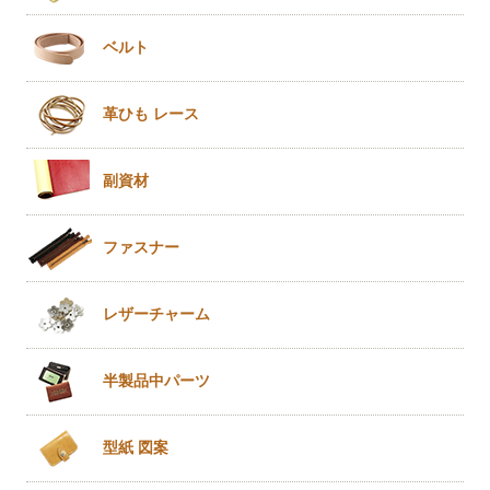
ベルト
革ひも
レース
副資材
ファスナー
レザー
チャーム
半製品
中パーツ
型紙 図案