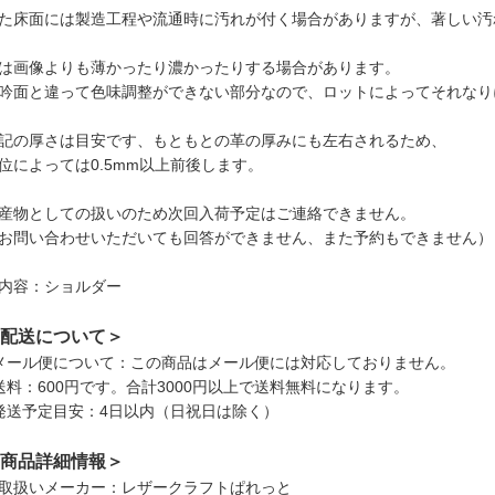
た床面には製造工程や流通時に汚れが付く場合がありますが、著しい汚
は画像よりも薄かったり濃かったりする場合があります。
吟面と違って色味調整ができない部分なので、ロットによってそれなり
記の厚さは目安です、もともとの革の厚みにも左右されるため、
位によっては0.5mm以上前後します。
産物としての扱いのため次回入荷予定はご連絡できません。
お問い合わせいただいても回答ができません、また予約もできません）
内容：ショルダー
配送について＞
メール便について：この商品はメール便には対応しておりません。
送料：600円です。合計3000円以上で送料無料になります。
発送予定目安：4日以内（日祝日は除く）
商品詳細情報＞
取扱いメーカー：レザークラフトぱれっと