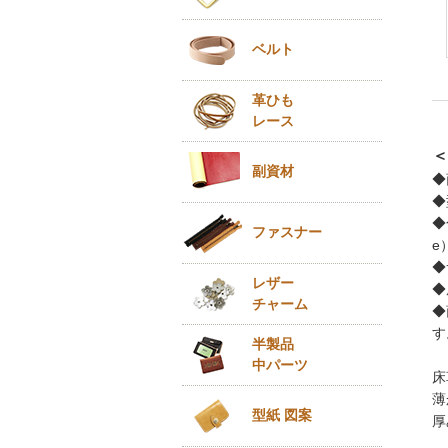
ベルト
革ひも
レース
＜
副資材
◆
◆
◆
ファスナー
e
◆
レザー
◆
チャーム
◆
す
半製品
中パーツ
床
薄
型紙 図案
厚