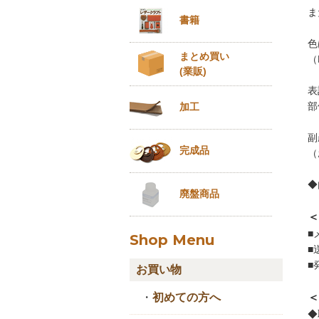
ま
書籍
色
まとめ買い
（
(業販)
表
部
加工
副
完成品
（
◆
廃盤商品
＜
■
Shop Menu
■
■
お買い物
＜
・
初めての方へ
◆