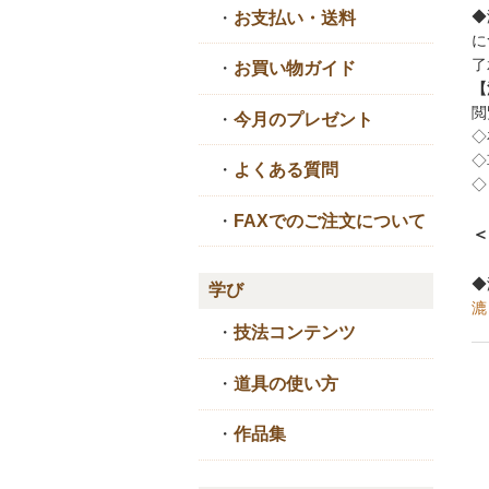
◆
・
お支払い・送料
に
了
・
お買い物ガイド
【
閲
・
今月のプレゼント
◇
◇
・
よくある質問
◇
・
FAXでのご注文について
＜
◆
学び
漉
・
技法コンテンツ
・
道具の使い方
・
作品集