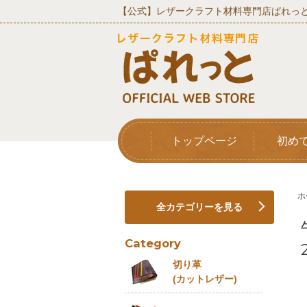
【公式】レザークラフト材料専門店ぱれっと
トップページ
初め
ホ
全カテゴリーを見る
Category
切り革
(カットレザー)