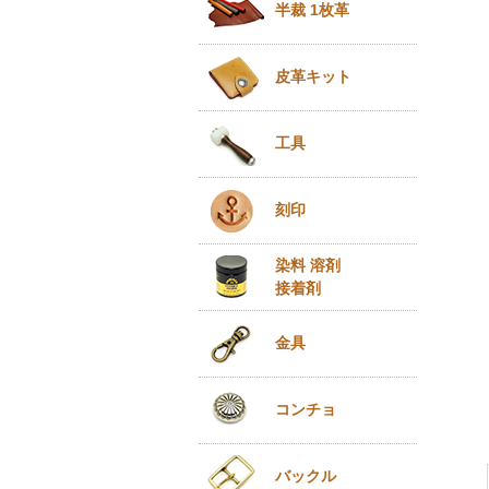
半裁 1枚革
皮革キット
工具
刻印
染料 溶剤
接着剤
金具
コンチョ
バックル