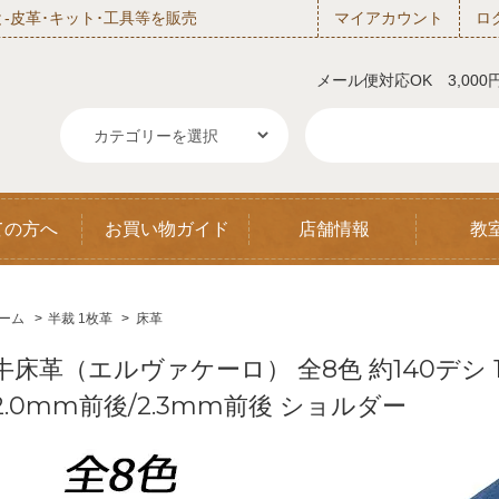
‐皮革･キット･工具等を販売
マイアカウント
ロ
メール便対応OK 3,00
ての方へ
お買い物ガイド
店舗情報
教
ーム
>
半裁 1枚革
>
床革
牛床革（エルヴァケーロ） 全8色 約140デシ 1
2.0mm前後/2.3mm前後 ショルダー