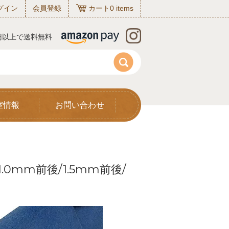
グイン
会員登録
カート
0
items
0円以上で送料無料
室情報
お問い合わせ
.0mm前後/1.5mm前後/