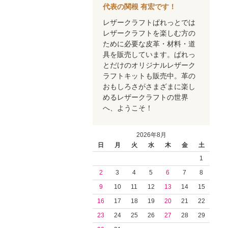
代表の関根 有宏です！
レザークラフトぱれっとでは
レザークラフトを楽しむ方の
ために必要な皮革・材料・道
具を販売しています。ぱれっ
とだけのオリジナルレザーク
ラフトキットも販売中。革の
おもしろさがさまざまに楽し
めるレザークラフトの世界
へ、ようこそ！
2026年8月
日
月
火
水
木
金
土
1
2
3
4
5
6
7
8
9
10
11
12
13
14
15
16
17
18
19
20
21
22
23
24
25
26
27
28
29