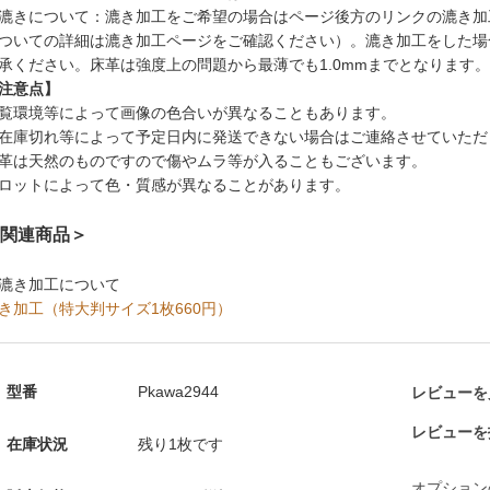
漉きについて：漉き加工をご希望の場合はページ後方のリンクの漉き加
ついての詳細は漉き加工ページをご確認ください）。漉き加工をした場
承ください。床革は強度上の問題から最薄でも1.0mmまでとなります。
注意点】
覧環境等によって画像の色合いが異なることもあります。
在庫切れ等によって予定日内に発送できない場合はご連絡させていただ
革は天然のものですので傷やムラ等が入ることもございます。
ロットによって色・質感が異なることがあります。
関連商品＞
漉き加工について
き加工（特大判サイズ1枚660円）
型番
Pkawa2944
レビューを見
レビューを
在庫状況
残り1枚です
オプション