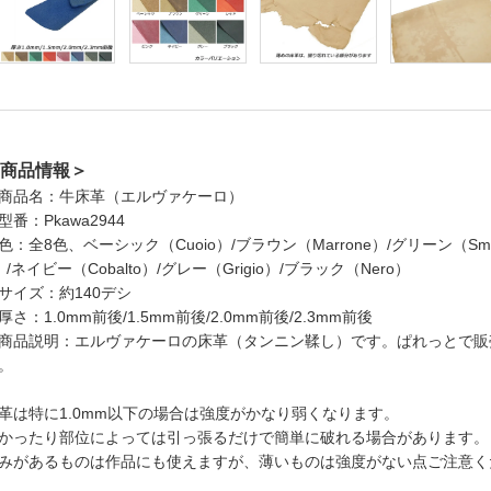
商品情報＞
商品名：牛床革（エルヴァケーロ）
型番：Pkawa2944
色：全8色、ベーシック（Cuoio）/ブラウン（Marrone）/グリーン（Smera
）/ネイビー（Cobalto）/グレー（Grigio）/ブラック（Nero）
サイズ：約140デシ
厚さ：1.0mm前後/1.5mm前後/2.0mm前後/2.3mm前後
商品説明：エルヴァケーロの床革（タンニン鞣し）です。ぱれっとで販
。
革は特に1.0mm以下の場合は強度がかなり弱くなります。
かったり部位によっては引っ張るだけで簡単に破れる場合があります。
みがあるものは作品にも使えますが、薄いものは強度がない点ご注意く