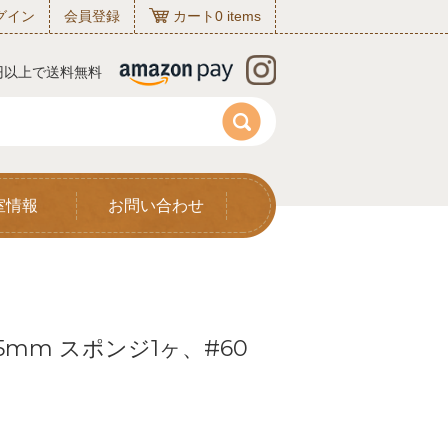
グイン
会員登録
カート
0
items
0円以上で送料無料
室情報
お問い合わせ
5mm スポンジ1ヶ、#60