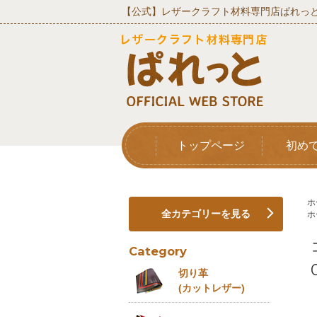
【公式】レザークラフト材料専門店ぱれっと
トップページ
初め
ホ
全カテゴリーを見る
ホ
Category
切り革
(カットレザー)