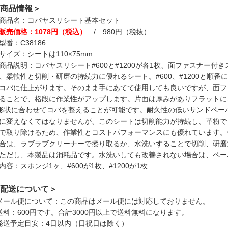
商品情報＞
商品名：コバヤスリシート基本セット
販売価格：1078円（税込）
/ 980円（税抜）
型番：C38186
サイズ：シートは110×75mm
商品説明：コバヤスリシート#600と#1200が各1枚、面ファスナー
、柔軟性と切削・研磨の持続力に優れるシート。#600、#1200と順
コバに仕上がります。そのまま手にあてて使用しても良いですが、面フ
ることで、格段に作業性がアップします。片面は厚みがありフラットに
形状に合わせてコバを整えることが可能です。耐久性の低いサンドペー
に変えなくてはなりませんが、このシートは切削能力が持続し、革粉で
で取り除けるため、作業性とコストパフォーマンスにも優れています。
合は、ラブラブクリーナーで擦り取るか、水洗いすることで切削、研磨
ただし、本製品は消耗品です。水洗いしても改善されない場合は、ペー
内容：スポンジ1ヶ、#600が1枚、#1200が1枚
配送について＞
メール便について：この商品はメール便には対応しておりません。
送料：600円です。合計3000円以上で送料無料になります。
発送予定目安：4日以内（日祝日は除く）