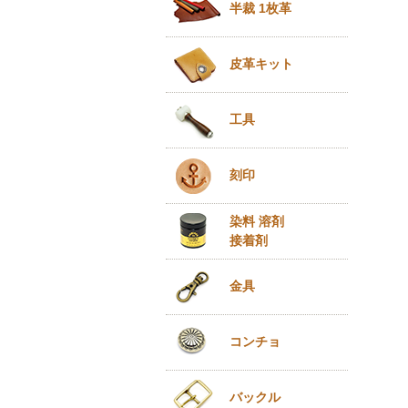
半裁 1枚革
皮革キット
工具
刻印
染料 溶剤
接着剤
金具
コンチョ
バックル