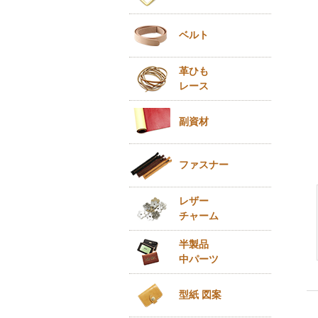
ベルト
革ひも
レース
副資材
ファスナー
レザー
チャーム
半製品
中パーツ
型紙 図案