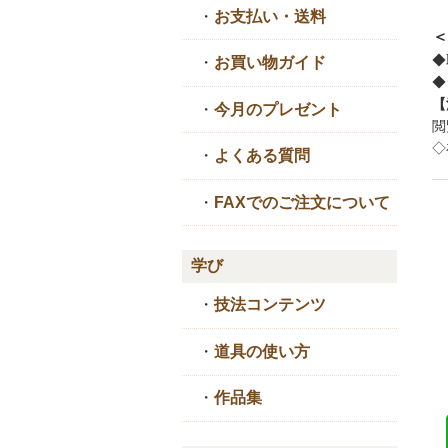
・
お支払い・送料
＜
◆
・
お買い物ガイド
◆
【
・
今月のプレゼント
閲
◇
・
よくある質問
・
FAXでのご注文について
学び
・
技法コンテンツ
・
道具の使い方
・
作品集