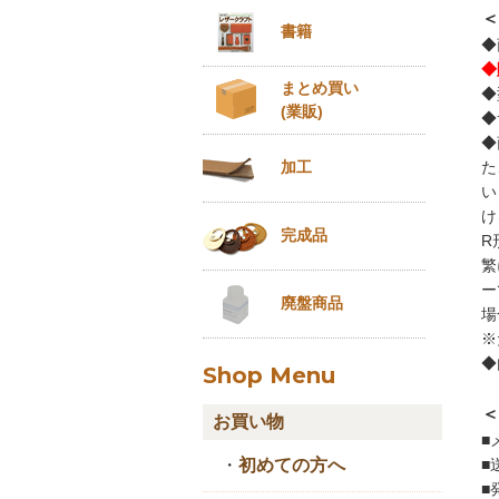
＜
書籍
◆
◆
まとめ買い
◆
(業販)
◆
◆
た
加工
い
け
完成品
R
繁
ー
廃盤商品
場
※
◆
Shop Menu
＜
お買い物
■
■
・
初めての方へ
■