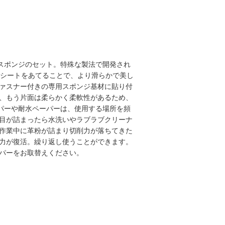
付きスポンジのセット。特殊な製法で開発され
番にシートをあてることで、より滑らかで美し
ァスナー付きの専用スポンジ基材に貼り付
、もう片面は柔らかく柔軟性があるため、
パーや耐水ペーパーは、使用する場所を頻
目が詰まったら水洗いやラブラブクリーナ
作業中に革粉が詰まり切削力が落ちてきた
力が復活。繰り返し使うことができます。
パーをお取替えください。