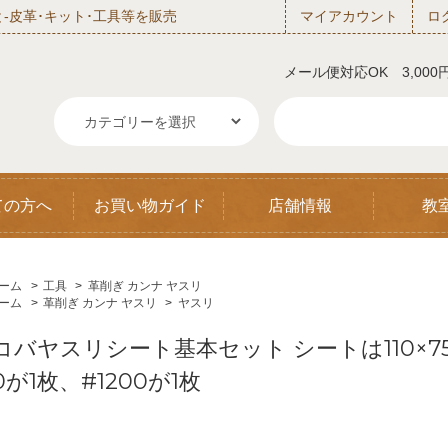
‐皮革･キット･工具等を販売
マイアカウント
ロ
メール便対応OK 3,00
ての方へ
お買い物ガイド
店舗情報
教
ーム
>
工具
>
革削ぎ カンナ ヤスリ
ーム
>
革削ぎ カンナ ヤスリ
>
ヤスリ
コバヤスリシート基本セット シートは110×7
0が1枚、#1200が1枚