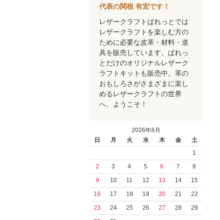
代表の関根 有宏です！
レザークラフトぱれっとでは
レザークラフトを楽しむ方の
ために必要な皮革・材料・道
具を販売しています。ぱれっ
とだけのオリジナルレザーク
ラフトキットも販売中。革の
おもしろさがさまざまに楽し
めるレザークラフトの世界
へ、ようこそ！
2026年8月
日
月
火
水
木
金
土
1
2
3
4
5
6
7
8
9
10
11
12
13
14
15
16
17
18
19
20
21
22
23
24
25
26
27
28
29