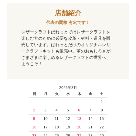
店舗紹介
代表の関根 有宏です！
レザークラフトぱれっとではレザークラフトを
楽しむ方のために必要な皮革・材料・道具を販
売しています。ぱれっとだけのオリジナルレザ
ークラフトキットも販売中。革のおもしろさが
さまざまに楽しめるレザークラフトの世界へ、
ようこそ！
2026年8月
日
月
火
水
木
金
土
1
2
3
4
5
6
7
8
9
10
11
12
13
14
15
16
17
18
19
20
21
22
23
24
25
26
27
28
29