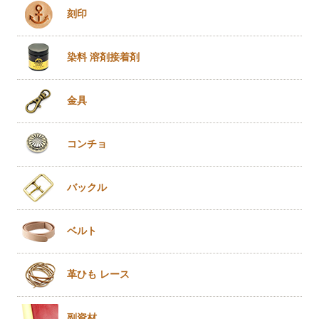
刻印
染料 溶剤
接着剤
金具
コンチョ
バックル
ベルト
革ひも
レース
副資材