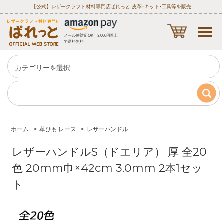
【公式】レザークラフト材料専門店ぱれっと‐皮革･キット･工具等を販売
メール便対応OK 3,000円以上
で送料無料
ホーム
>
革ひも レース
>
レザーハンドル
レザーハンドルS（ドエリア） 厚 全20
色 20mm巾×42cm 3.0mm 2本1セッ
ト