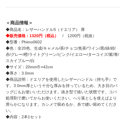
＜商品情報＞
◆商品名：レザーハンドルS（ドエリア） 厚
◆販売価格：1320円（税込）
/ 1200円（税抜）
◆型番：Phimo0602
◆色：全20色、生成/キャメル/茶/チョコ/焦茶/ワイン/黒/緑/紺/
赤/グレー/橙/ライトグリーン/ピンク/イエロー/ターコイズ/紫/青/
スカイブルー/白
◆サイズ：20mm巾×42cm
◆厚さ：3.0mm
◆商品説明：ドエリアを使用したレザーハンドル（持ち手）で
す。3.0mm厚という十分な厚みを持っているため、大き目のバ
ッグにもお使いいただけます。抜き型で抜いた状態です。コバ
処理剤で磨いてからお使いください。へり落としを使えばより
滑らかになります。カシメで留めるか、糸で縫い留めてくださ
い。
◆内容：2本1セット