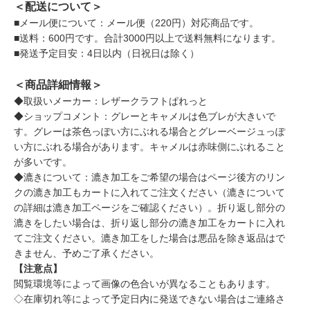
＜配送について＞
■メール便について：メール便（220円）対応商品です。
■送料：600円です。合計3000円以上で送料無料になります。
■発送予定目安：4日以内（日祝日は除く）
＜商品詳細情報＞
◆取扱いメーカー：レザークラフトぱれっと
◆ショップコメント：グレーとキャメルは色ブレが大きいで
す。グレーは茶色っぽい方にぶれる場合とグレーベージュっぽ
い方にぶれる場合があります。キャメルは赤味側にぶれること
が多いです。
◆漉きについて：漉き加工をご希望の場合はページ後方のリン
クの漉き加工もカートに入れてご注文ください（漉きについて
の詳細は漉き加工ページをご確認ください）。折り返し部分の
漉きをしたい場合は、折り返し部分の漉き加工をカートに入れ
てご注文ください。漉き加工をした場合は悪品を除き返品はで
きません、予めご了承ください。
【注意点】
閲覧環境等によって画像の色合いが異なることもあります。
◇在庫切れ等によって予定日内に発送できない場合はご連絡さ