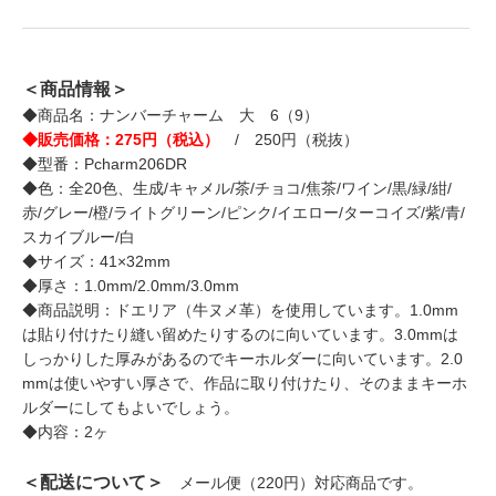
＜商品情報＞
◆商品名：ナンバーチャーム 大 6（9）
◆販売価格：275円（税込）
/ 250円（税抜）
◆型番：Pcharm206DR
◆色：全20色、生成/キャメル/茶/チョコ/焦茶/ワイン/黒/緑/紺/
赤/グレー/橙/ライトグリーン/ピンク/イエロー/ターコイズ/紫/青/
スカイブルー/白
◆サイズ：41×32mm
◆厚さ：1.0mm/2.0mm/3.0mm
◆商品説明：ドエリア（牛ヌメ革）を使用しています。1.0mm
は貼り付けたり縫い留めたりするのに向いています。3.0mmは
しっかりした厚みがあるのでキーホルダーに向いています。2.0
mmは使いやすい厚さで、作品に取り付けたり、そのままキーホ
ルダーにしてもよいでしょう。
◆内容：2ヶ
＜配送について＞
メール便（220円）対応商品です。