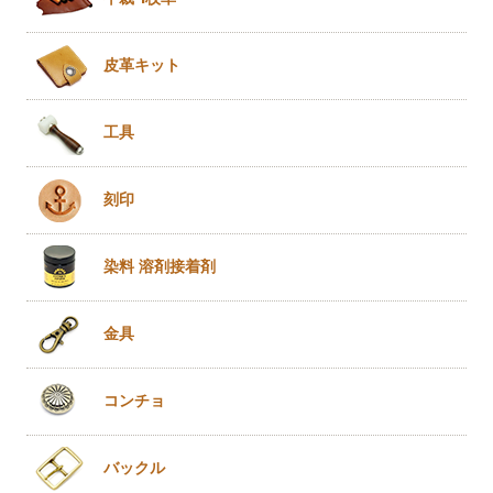
皮革キット
工具
刻印
染料 溶剤
接着剤
金具
コンチョ
バックル