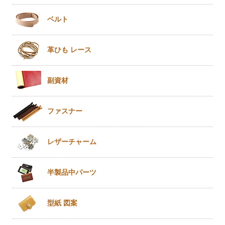
ベルト
革ひも
レース
副資材
ファスナー
レザー
チャーム
半製品
中パーツ
型紙 図案