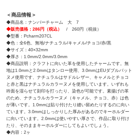
＜商品情報＞
◆商品名：ナンバーチャーム 大 7
◆販売価格：286円（税込）
/ 260円（税抜）
◆型番：Pcharm207CL
◆色：全6色、無地/ナチュラル/キャメル/チョコ/赤/黒
◆サイズ：40×32mm
◆厚さ：1.0mm/2.0mm/3.0mm
◆商品説明：クラフトに向いた革を使用したチャームです。無
地は1.0mmと2.0mmはタンロー使用、3.0mmはEUダブルバット
ヌメ使用です、ナチュラルはサドルレザー、キャメルとチョコ
と赤と黒はナチュラルカラーヌメを使用しています。いずれも
吟面を湿らせて刻印を打ったり、染色が可能です。素揚げの革
のため、ナチュラルカラーヌメ（キャメル、チョコ、赤）は色
が薄いです。1.0mmは貼り付けたり縫い留めたりするのに向い
ています。3.0mmはしっかりした厚みがあるのでキーホルダー
に向いています。2.0mmは使いやすい厚さで、作品に取り付け
たり、そのままキーホルダーにしてもよいでしょう。
◆内容：2ヶ