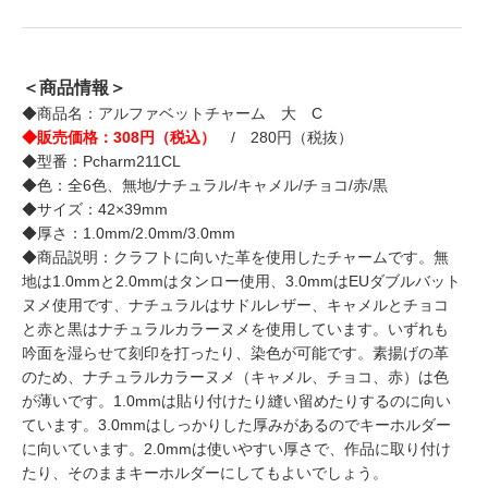
＜商品情報＞
◆商品名：アルファベットチャーム 大 C
◆販売価格：308円（税込）
/ 280円（税抜）
◆型番：Pcharm211CL
◆色：全6色、無地/ナチュラル/キャメル/チョコ/赤/黒
◆サイズ：42×39mm
◆厚さ：1.0mm/2.0mm/3.0mm
◆商品説明：クラフトに向いた革を使用したチャームです。無
地は1.0mmと2.0mmはタンロー使用、3.0mmはEUダブルバット
ヌメ使用です、ナチュラルはサドルレザー、キャメルとチョコ
と赤と黒はナチュラルカラーヌメを使用しています。いずれも
吟面を湿らせて刻印を打ったり、染色が可能です。素揚げの革
のため、ナチュラルカラーヌメ（キャメル、チョコ、赤）は色
が薄いです。1.0mmは貼り付けたり縫い留めたりするのに向い
ています。3.0mmはしっかりした厚みがあるのでキーホルダー
に向いています。2.0mmは使いやすい厚さで、作品に取り付け
たり、そのままキーホルダーにしてもよいでしょう。