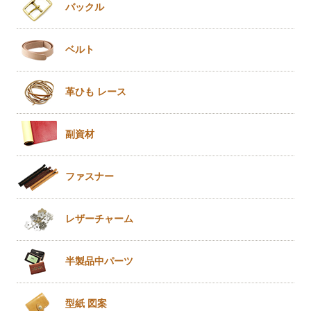
バックル
ベルト
革ひも
レース
副資材
ファスナー
レザー
チャーム
半製品
中パーツ
型紙 図案