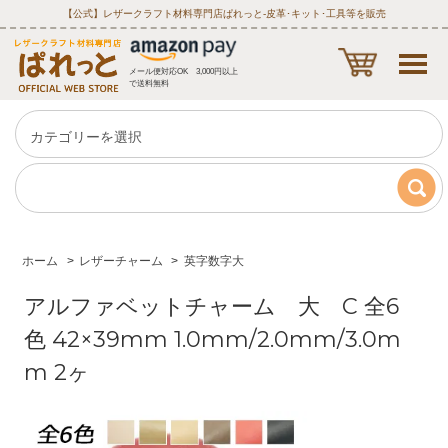
【公式】レザークラフト材料専門店ぱれっと‐皮革･キット･工具等を販売
メール便対応OK 3,000円以上
で送料無料
ホーム
>
レザーチャーム
>
英字数字大
アルファベットチャーム 大 C 全6
色 42×39mm 1.0mm/2.0mm/3.0m
m 2ヶ