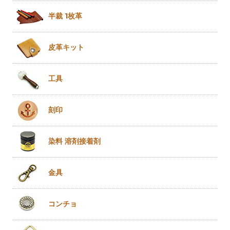
半裁 1枚革
皮革キット
工具
刻印
染料 溶剤
接着剤
金具
コンチョ