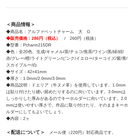
＜商品情報＞
◆商品名：アルファベットチャーム 大 G
◆販売価格：286円（税込）
/ 260円（税抜）
◆型番：Pcharm215DR
◆色：全20色、生成/キャメル/茶/チョコ/焦茶/ワイン/黒/緑/紺/
赤/グレー/橙/ライトグリーン/ピンク/イエロー/ターコイズ/紫/青/
スカイブルー/白
◆サイズ：42×41mm
◆厚さ：1.0mm/2.0mm/3.0mm
◆商品説明：ドエリア（牛ヌメ革）を使用しています。1.0mm
は貼り付けたり縫い留めたりするのに向いています。3.0mmは
しっかりした厚みがあるのでキーホルダーに向いています。2.0
mmは使いやすい厚さで、作品に取り付けたり、そのままキーホ
ルダーにしてもよいでしょう。
◆内容：2ヶ
＜配送について＞
メール便（220円）対応商品です。