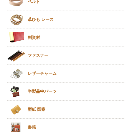
ベルト
革ひも
レース
副資材
ファスナー
レザー
チャーム
半製品
中パーツ
型紙 図案
書籍