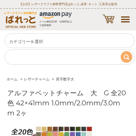
【公式】レザークラフト材料専門店ぱれっと‐皮革･キット･工具等を販売
メール便対応OK 3,000円以上
で送料無料
ホーム
>
レザーチャーム
>
英字数字大
アルファベットチャーム 大 G 全20
色 42×41mm 1.0mm/2.0mm/3.0m
m 2ヶ