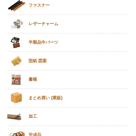
ファスナー
レザー
チャーム
半製品
中パーツ
型紙 図案
書籍
まとめ買い
(業販)
加工
完成品