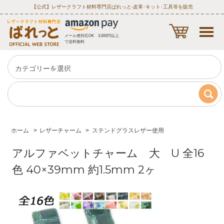
【公式】レザークラフト材料専門店ぱれっと‐皮革･キット･工具等を販売
メール便対応OK 3,000円以上
で送料無料
ホーム
>
レザーチャーム
>
ステンドグラスレザー使用
アルファベットチャーム 大 U 全16
色 40×39mm 約1.5mm 2ヶ