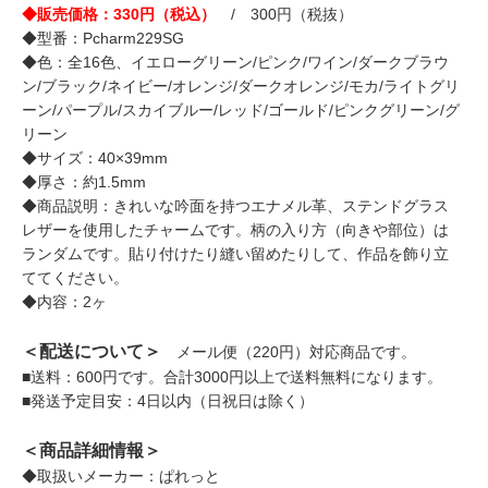
◆販売価格：330円（税込）
/ 300円（税抜）
◆型番：Pcharm229SG
◆色：全16色、イエローグリーン/ピンク/ワイン/ダークブラウ
ン/ブラック/ネイビー/オレンジ/ダークオレンジ/モカ/ライトグリ
ーン/パープル/スカイブルー/レッド/ゴールド/ピンクグリーン/グ
リーン
◆サイズ：40×39mm
◆厚さ：約1.5mm
◆商品説明：きれいな吟面を持つエナメル革、ステンドグラス
レザーを使用したチャームです。柄の入り方（向きや部位）は
ランダムです。貼り付けたり縫い留めたりして、作品を飾り立
ててください。
◆内容：2ヶ
＜配送について＞
メール便（220円）対応商品です。
■送料：600円です。合計3000円以上で送料無料になります。
■発送予定目安：4日以内（日祝日は除く）
＜商品詳細情報＞
◆取扱いメーカー：ぱれっと