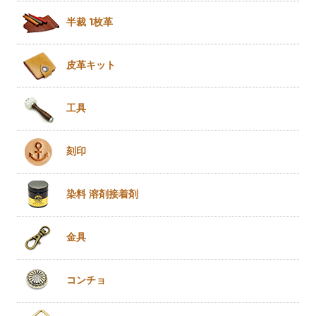
半裁 1枚革
皮革キット
工具
刻印
染料 溶剤
接着剤
金具
コンチョ