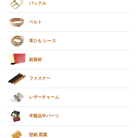
バックル
ベルト
革ひも
レース
副資材
ファスナー
レザー
チャーム
半製品
中パーツ
型紙 図案