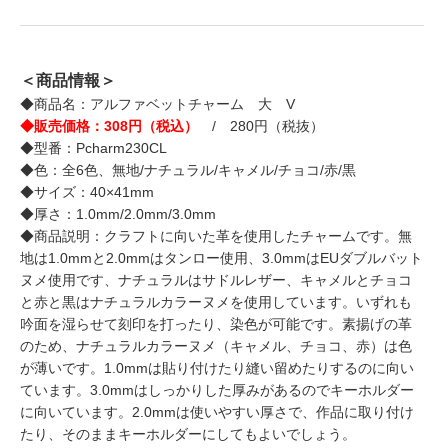
＜商品情報＞
◆商品名：アルファベットチャーム 大 V
◆販売価格：308円（税込）
/ 280円（税抜）
◆型番：Pcharm230CL
◆色：全6色、無地/ナチュラル/キャメル/チョコ/赤/黒
◆サイズ：40×41mm
◆厚さ：1.0mm/2.0mm/3.0mm
◆商品説明：クラフトに向いた革を使用したチャームです。無
地は1.0mmと2.0mmはタンロー使用、3.0mmはEUダブルバット
ヌメ使用です、ナチュラルはサドルレザー、キャメルとチョコ
と赤と黒はナチュラルカラーヌメを使用しています。いずれも
吟面を湿らせて刻印を打ったり、染色が可能です。素揚げの革
のため、ナチュラルカラーヌメ（キャメル、チョコ、赤）は色
が薄いです。1.0mmは貼り付けたり縫い留めたりするのに向い
ています。3.0mmはしっかりした厚みがあるのでキーホルダー
に向いています。2.0mmは使いやすい厚さで、作品に取り付け
たり、そのままキーホルダーにしてもよいでしょう。