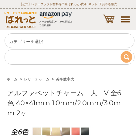
【公式】レザークラフト材料専門店ぱれっと‐皮革･キット･工具等を販売
メール便対応OK 3,000円以上
で送料無料
ホーム
>
レザーチャーム
>
英字数字大
アルファベットチャーム 大 V 全6
色 40×41mm 1.0mm/2.0mm/3.0m
m 2ヶ