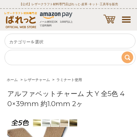
【公式】レザークラフト材料専門店ぱれっと‐皮革･キット･工具等を販売
メール便対応OK 3,000円以上
で送料無料
ホーム
>
レザーチャーム
>
ラミナート使用
アルファベットチャーム 大 Y 全5色 4
0×39mm 約1.0mm 2ヶ