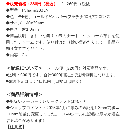
◆販売価格：286円（税込）
/ 260円（税抜）
◆型番：Pcharm233LN
◆色：全5色、ゴールド/シルバー/プラチナ/ロゼ/ブロンズ
◆サイズ：40×39mm
◆厚さ：約1.0mm
◆商品説明：きれいな鏡面のラミナート（牛クローム革）を使
用したチャームです。貼り付けたり縫い留めたりして、作品を
飾り立ててください。
◆内容：2ヶ
＜配送について＞
メール便（220円）対応商品です。
■送料：600円です。合計3000円以上で送料無料になります。
■発送予定目安：4日以内（日祝日は除く）
＜商品詳細情報＞
◆取扱いメーカー：レザークラフトぱれっと
◆ショップコメント：2025年1月に厚みの表記を1.3mm前後→
1.0mm前後に変更しました。（JANシールに記載の厚みが混在
する場合があります）
【注意点】