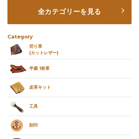
全カテゴリーを見る
Category
切り革
(カットレザー)
半裁 1枚革
皮革キット
工具
刻印