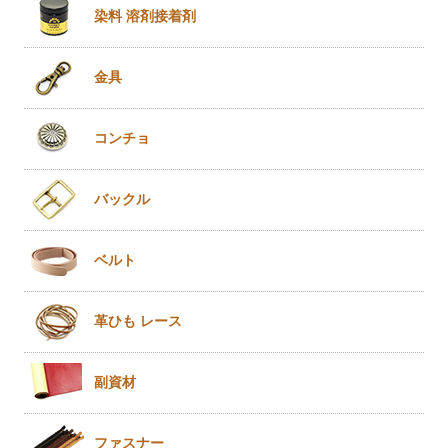
染料 溶剤
接着剤
金具
コンチョ
バックル
ベルト
革ひも
レース
副資材
ファスナー