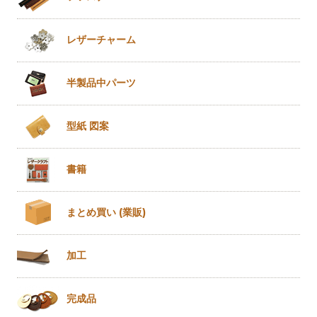
レザー
チャーム
半製品
中パーツ
型紙 図案
書籍
まとめ買い
(業販)
加工
完成品