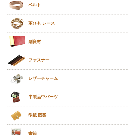
ベルト
革ひも
レース
副資材
ファスナー
レザー
チャーム
半製品
中パーツ
型紙 図案
書籍