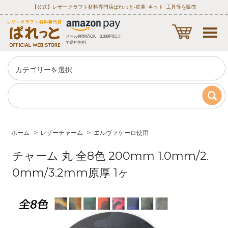
【公式】レザークラフト材料専門店ぱれっと‐皮革･キット･工具等を販売
メール便対応OK 3,000円以上
で送料無料
ホーム
>
レザーチャーム
>
エルヴァケーロ使用
チャーム 丸 全8色 200mm 1.0mm/2.
0mm/3.2mm原厚 1ヶ