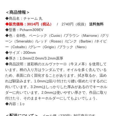
＜商品情報＞
◆商品名：チャーム 丸
◆販売価格：3014円（税込）
/ 2740円（税抜）
送料無料
◆型番：Pcharm309EV
◆色：全8色、ベーシック（Cuoio）/ブラウン（Marrone）/グリ
ーン（Smeraldo）/レッド（Rosso）/ピンク（Barbie）/ネイビ
ー（Cobalto）/グレー（Grigio）/ブラック（Nero）
◆サイズ：200mm
◆厚さ：1.0mm/2.0mm/3.2mm原厚
◆商品説明：迷彩柄のエルヴァケーロ（牛ヌメ革）を使用して
います。柄の入り方はランダムです。オイルを多く含んでいる
ため、表面に白く固化することがあります。拭き取るか、温め
れば馴染みます。1.0mmは貼り付けたり縫い留めたりするのに
向いています。3.2mmはしっかりした厚みがあるのでキーホル
ダーに向いています。2.0mmは使いやすい厚さで、作品に取り
付けたり、そのままキーホルダーにしてもよいでしょう。
◆内容：1ヶ
＜配送について＞
メール便（220円）対応商品です。