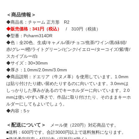
＜商品情報＞
◆商品名：チャーム 正方形 R2
◆販売価格：341円（税込）
/ 310円（税抜）
◆型番：Pcharm314DR
◆色：全20色、生成/キャメル/茶/チョコ/焦茶/ワイン/黒/緑/紺/
赤/グレー/橙/ライトグリーン/ピンク/イエロー/ターコイズ/紫/青/
スカイブルー/白
◆サイズ：30×30mm
◆厚さ：1.0mm/2.0mm/3.0mm
◆商品説明：ドエリア（牛ヌメ革）を使用しています。1.0mm
は貼り付けたり縫い留めたりするのに向いています。3.0mmは
しっかりした厚みがあるのでキーホルダーに向いています。2.0
mmは使いやすい厚さで、作品に取り付けたり、そのままキーホ
ルダーにしてもよいでしょう。
◆内容：5ヶ
＜配送について＞
メール便（220円）対応商品です。
■送料：600円です。合計3000円以上で送料無料になります。
■発送予定目安：4日以内（日祝日は除く）