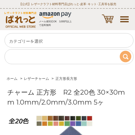
【公式】レザークラフト材料専門店ぱれっと‐皮革･キット･工具等を販売
メール便対応OK 3,000円以上
で送料無料
ホーム
>
レザーチャーム
>
正方形長方形
チャーム 正方形 R2 全20色 30×30m
m 1.0mm/2.0mm/3.0mm 5ヶ