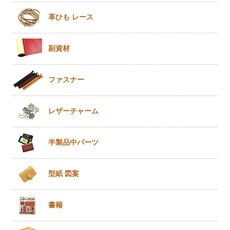
革ひも
レース
副資材
ファスナー
レザー
チャーム
半製品
中パーツ
型紙 図案
書籍