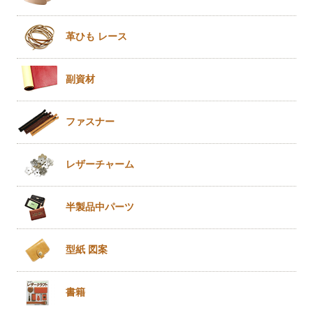
革ひも
レース
副資材
ファスナー
レザー
チャーム
半製品
中パーツ
型紙 図案
書籍