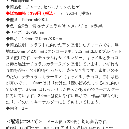
＜商品情報＞
◆商品名：チャーム セバスチャンのヒゲ
◆販売価格：396円（税込）
/ 360円（税抜）
◆型番：Pcharm509CL
◆色：全6色、無地/ナチュラル/キャメル/チョコ/赤/黒
◆サイズ：26×80mm
◆厚さ：1.0mm/2.0mm/3.0mm
◆商品説明：クラフトに向いた革を使用したチャームです。無
地は1.0mmと2.0mmはタンロー使用、3.0mmはEUダブルバット
ヌメ使用です、ナチュラルはサドルレザー、キャメルとチョコ
と赤と黒はナチュラルカラーヌメを使用しています。いずれも
吟面を湿らせて刻印を打ったり、染色が可能です。素揚げの革
のため、ナチュラルカラーヌメ（キャメル、チョコ、赤）は色
が薄いです。1.0mmは貼り付けたり縫い留めたりするのに向い
ています。3.0mmはしっかりした厚みがあるのでキーホルダー
に向いています。2.0mmは使いやすい厚さで、作品に取り付け
たり、そのままキーホルダーにしてもよいでしょう。
◆内容：2ヶ
＜配送について＞
メール便（220円）対応商品です。
■送料：600円です。合計3000円以上で送料無料になります。