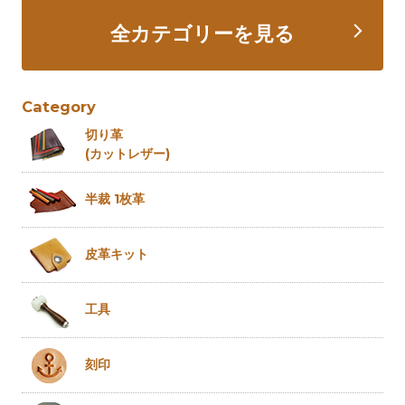
全カテゴリーを見る
Category
切り革
(カットレザー)
半裁 1枚革
皮革キット
工具
刻印