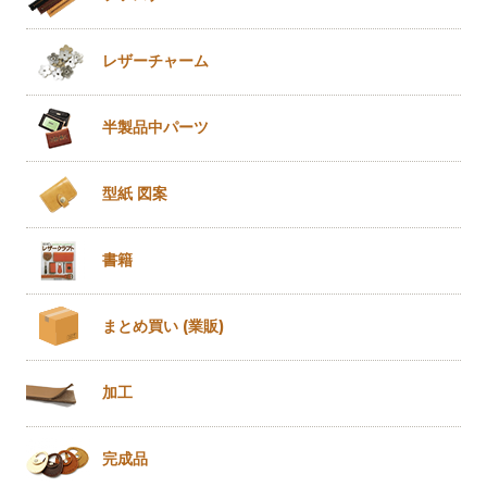
レザー
チャーム
半製品
中パーツ
型紙 図案
書籍
まとめ買い
(業販)
加工
完成品