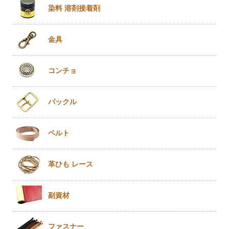
染料 溶剤
接着剤
金具
コンチョ
バックル
ベルト
革ひも
レース
副資材
ファスナー