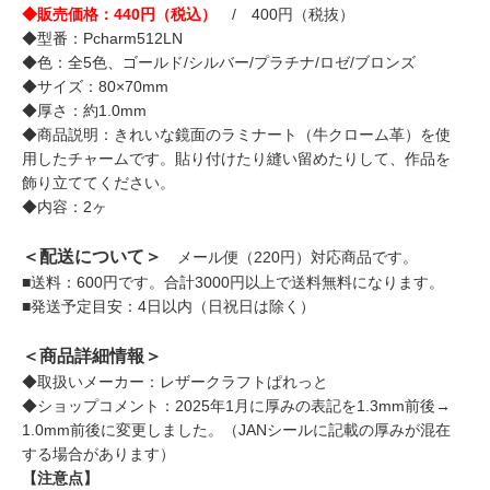
◆販売価格：440円（税込）
/ 400円（税抜）
◆型番：Pcharm512LN
◆色：全5色、ゴールド/シルバー/プラチナ/ロゼ/ブロンズ
◆サイズ：80×70mm
◆厚さ：約1.0mm
◆商品説明：きれいな鏡面のラミナート（牛クローム革）を使
用したチャームです。貼り付けたり縫い留めたりして、作品を
飾り立ててください。
◆内容：2ヶ
＜配送について＞
メール便（220円）対応商品です。
■送料：600円です。合計3000円以上で送料無料になります。
■発送予定目安：4日以内（日祝日は除く）
＜商品詳細情報＞
◆取扱いメーカー：レザークラフトぱれっと
◆ショップコメント：2025年1月に厚みの表記を1.3mm前後→
1.0mm前後に変更しました。（JANシールに記載の厚みが混在
する場合があります）
【注意点】