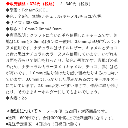
◆販売価格：374円（税込）
/ 340円（税抜）
◆型番：Pcharm513CL
◆色：全6色、無地/ナチュラル/キャメル/チョコ/赤/黒
◆サイズ：38×80mm
◆厚さ：1.0mm/2.0mm/3.0mm
◆商品説明：クラフトに向いた革を使用したチャームです。無
地は1.0mmと2.0mmはタンロー使用、3.0mmはEUダブルバット
ヌメ使用です、ナチュラルはサドルレザー、キャメルとチョコ
と赤と黒はナチュラルカラーヌメを使用しています。いずれも
吟面を湿らせて刻印を打ったり、染色が可能です。素揚げの革
のため、ナチュラルカラーヌメ（キャメル、チョコ、赤）は色
が薄いです。1.0mmは貼り付けたり縫い留めたりするのに向い
ています。3.0mmはしっかりした厚みがあるのでキーホルダー
に向いています。2.0mmは使いやすい厚さで、作品に取り付け
たり、そのままキーホルダーにしてもよいでしょう。
◆内容：2ヶ
＜配送について＞
メール便（220円）対応商品です。
■送料：600円です。合計3000円以上で送料無料になります。
■発送予定目安：4日以内（日祝日は除く）