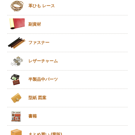
革ひも
レース
副資材
ファスナー
レザー
チャーム
半製品
中パーツ
型紙 図案
書籍
まとめ買い
(業販)