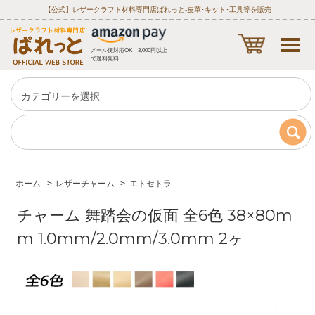
【公式】レザークラフト材料専門店ぱれっと‐皮革･キット･工具等を販売
メール便対応OK 3,000円以上
で送料無料
ホーム
>
レザーチャーム
>
エトセトラ
チャーム 舞踏会の仮面 全6色 38×80m
m 1.0mm/2.0mm/3.0mm 2ヶ