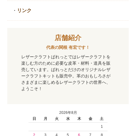
・
リンク
店舗紹介
代表の関根 有宏です！
レザークラフトぱれっとではレザークラフトを
楽しむ方のために必要な皮革・材料・道具を販
売しています。ぱれっとだけのオリジナルレザ
ークラフトキットも販売中。革のおもしろさが
さまざまに楽しめるレザークラフトの世界へ、
ようこそ！
2026年8月
日
月
火
水
木
金
土
1
2
3
4
5
6
7
8