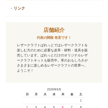
・
リンク
店舗紹介
代表の関根 有宏です！
レザークラフトぱれっとではレザークラフトを
楽しむ方のために必要な皮革・材料・道具を販
売しています。ぱれっとだけのオリジナルレザ
ークラフトキットも販売中。革のおもしろさが
さまざまに楽しめるレザークラフトの世界へ、
ようこそ！
2026年8月
日
月
火
水
木
金
土
1
2
3
4
5
6
7
8