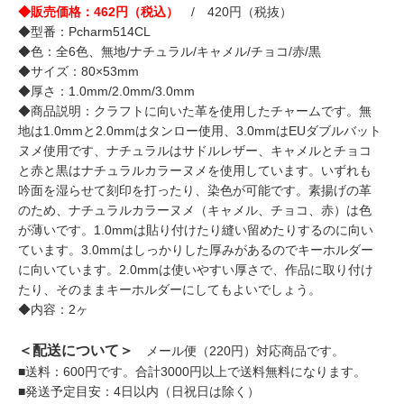
◆販売価格：462円（税込）
/ 420円（税抜）
◆型番：Pcharm514CL
◆色：全6色、無地/ナチュラル/キャメル/チョコ/赤/黒
◆サイズ：80×53mm
◆厚さ：1.0mm/2.0mm/3.0mm
◆商品説明：クラフトに向いた革を使用したチャームです。無
地は1.0mmと2.0mmはタンロー使用、3.0mmはEUダブルバット
ヌメ使用です、ナチュラルはサドルレザー、キャメルとチョコ
と赤と黒はナチュラルカラーヌメを使用しています。いずれも
吟面を湿らせて刻印を打ったり、染色が可能です。素揚げの革
のため、ナチュラルカラーヌメ（キャメル、チョコ、赤）は色
が薄いです。1.0mmは貼り付けたり縫い留めたりするのに向い
ています。3.0mmはしっかりした厚みがあるのでキーホルダー
に向いています。2.0mmは使いやすい厚さで、作品に取り付け
たり、そのままキーホルダーにしてもよいでしょう。
◆内容：2ヶ
＜配送について＞
メール便（220円）対応商品です。
■送料：600円です。合計3000円以上で送料無料になります。
■発送予定目安：4日以内（日祝日は除く）