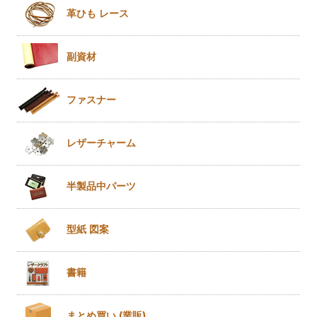
革ひも
レース
副資材
ファスナー
レザー
チャーム
半製品
中パーツ
型紙 図案
書籍
まとめ買い
(業販)