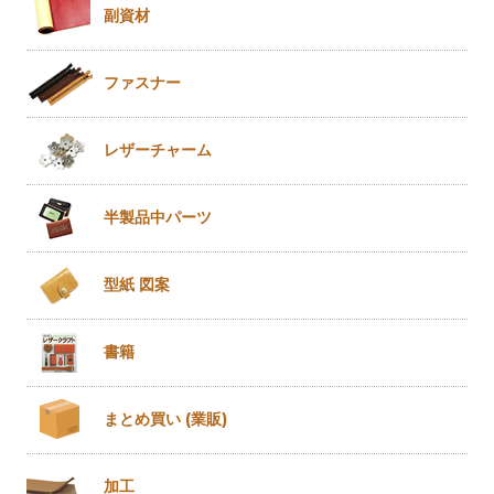
副資材
ファスナー
レザー
チャーム
半製品
中パーツ
型紙 図案
書籍
まとめ買い
(業販)
加工