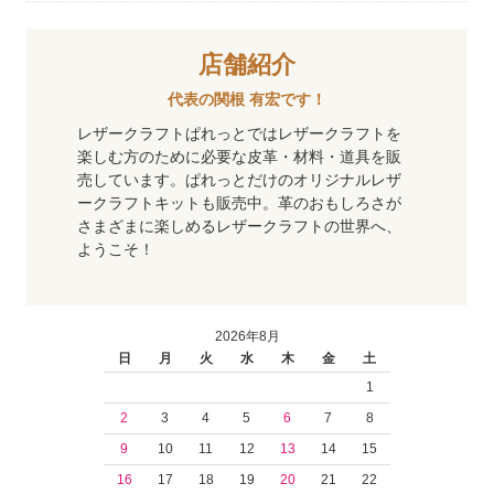
店舗紹介
代表の関根 有宏です！
レザークラフトぱれっとではレザークラフトを
楽しむ方のために必要な皮革・材料・道具を販
売しています。ぱれっとだけのオリジナルレザ
ークラフトキットも販売中。革のおもしろさが
さまざまに楽しめるレザークラフトの世界へ、
ようこそ！
2026年8月
日
月
火
水
木
金
土
1
2
3
4
5
6
7
8
9
10
11
12
13
14
15
16
17
18
19
20
21
22