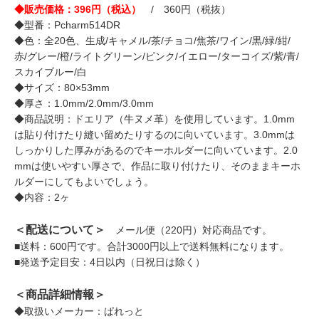
◆販売価格：396円（税込）
/ 360円（税抜）
◆型番：Pcharm514DR
◆色：全20色、生成/キャメル/茶/チョコ/焦茶/ワイン/黒/緑/紺/
赤/グレー/橙/ライトグリーン/ピンク/イエロー/ターコイズ/紫/青/
スカイブルー/白
◆サイズ：80×53mm
◆厚さ：1.0mm/2.0mm/3.0mm
◆商品説明：ドエリア（牛ヌメ革）を使用しています。1.0mm
は貼り付けたり縫い留めたりするのに向いています。3.0mmは
しっかりした厚みがあるのでキーホルダーに向いています。2.0
mmは使いやすい厚さで、作品に取り付けたり、そのままキーホ
ルダーにしてもよいでしょう。
◆内容：2ヶ
＜配送について＞
メール便（220円）対応商品です。
■送料：600円です。合計3000円以上で送料無料になります。
■発送予定目安：4日以内（日祝日は除く）
＜商品詳細情報＞
◆取扱いメーカー：ぱれっと