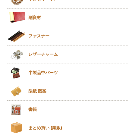
副資材
ファスナー
レザー
チャーム
半製品
中パーツ
型紙 図案
書籍
まとめ買い
(業販)