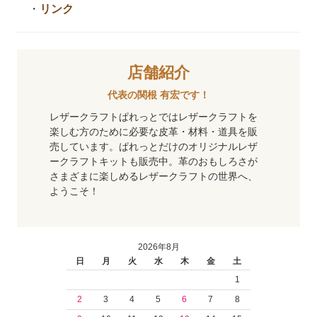
・
リンク
店舗紹介
代表の関根 有宏です！
レザークラフトぱれっとではレザークラフトを
楽しむ方のために必要な皮革・材料・道具を販
売しています。ぱれっとだけのオリジナルレザ
ークラフトキットも販売中。革のおもしろさが
さまざまに楽しめるレザークラフトの世界へ、
ようこそ！
2026年8月
日
月
火
水
木
金
土
1
2
3
4
5
6
7
8