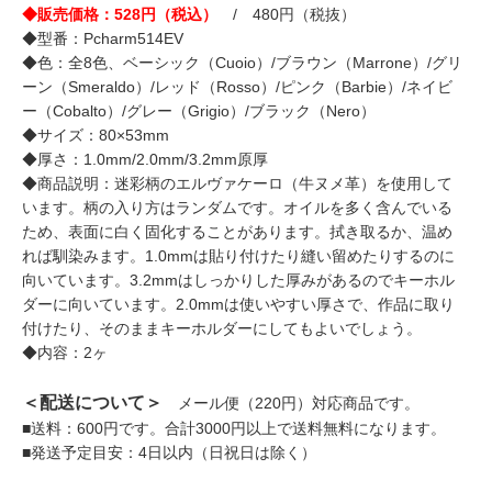
◆販売価格：528円（税込）
/ 480円（税抜）
◆型番：Pcharm514EV
◆色：全8色、ベーシック（Cuoio）/ブラウン（Marrone）/グリ
ーン（Smeraldo）/レッド（Rosso）/ピンク（Barbie）/ネイビ
ー（Cobalto）/グレー（Grigio）/ブラック（Nero）
◆サイズ：80×53mm
◆厚さ：1.0mm/2.0mm/3.2mm原厚
◆商品説明：迷彩柄のエルヴァケーロ（牛ヌメ革）を使用して
います。柄の入り方はランダムです。オイルを多く含んでいる
ため、表面に白く固化することがあります。拭き取るか、温め
れば馴染みます。1.0mmは貼り付けたり縫い留めたりするのに
向いています。3.2mmはしっかりした厚みがあるのでキーホル
ダーに向いています。2.0mmは使いやすい厚さで、作品に取り
付けたり、そのままキーホルダーにしてもよいでしょう。
◆内容：2ヶ
＜配送について＞
メール便（220円）対応商品です。
■送料：600円です。合計3000円以上で送料無料になります。
■発送予定目安：4日以内（日祝日は除く）