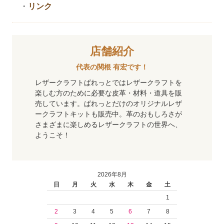
・
リンク
店舗紹介
代表の関根 有宏です！
レザークラフトぱれっとではレザークラフトを
楽しむ方のために必要な皮革・材料・道具を販
売しています。ぱれっとだけのオリジナルレザ
ークラフトキットも販売中。革のおもしろさが
さまざまに楽しめるレザークラフトの世界へ、
ようこそ！
2026年8月
日
月
火
水
木
金
土
1
2
3
4
5
6
7
8