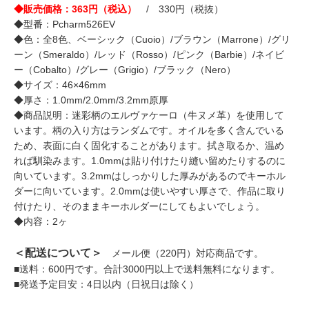
◆販売価格：363円（税込）
/ 330円（税抜）
◆型番：Pcharm526EV
◆色：全8色、ベーシック（Cuoio）/ブラウン（Marrone）/グリ
ーン（Smeraldo）/レッド（Rosso）/ピンク（Barbie）/ネイビ
ー（Cobalto）/グレー（Grigio）/ブラック（Nero）
◆サイズ：46×46mm
◆厚さ：1.0mm/2.0mm/3.2mm原厚
◆商品説明：迷彩柄のエルヴァケーロ（牛ヌメ革）を使用して
います。柄の入り方はランダムです。オイルを多く含んでいる
ため、表面に白く固化することがあります。拭き取るか、温め
れば馴染みます。1.0mmは貼り付けたり縫い留めたりするのに
向いています。3.2mmはしっかりした厚みがあるのでキーホル
ダーに向いています。2.0mmは使いやすい厚さで、作品に取り
付けたり、そのままキーホルダーにしてもよいでしょう。
◆内容：2ヶ
＜配送について＞
メール便（220円）対応商品です。
■送料：600円です。合計3000円以上で送料無料になります。
■発送予定目安：4日以内（日祝日は除く）