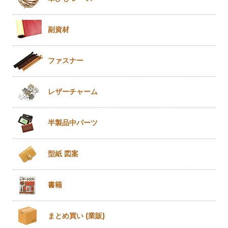
副資材
ファスナー
レザー
チャーム
半製品
中パーツ
型紙 図案
書籍
まとめ買い
(業販)