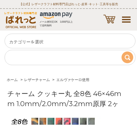
【公式】レザークラフト材料専門店ぱれっと‐皮革･キット･工具等を販売
メール便対応OK 3,000円以上
で送料無料
ホーム
>
レザーチャーム
>
エルヴァケーロ使用
チャーム クッキー丸 全8色 46×46m
m 1.0mm/2.0mm/3.2mm原厚 2ヶ