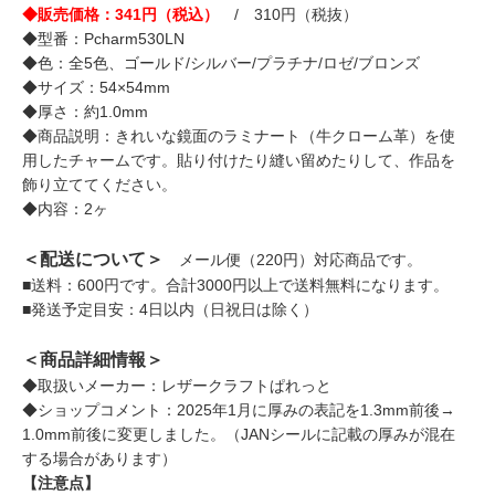
◆販売価格：341円（税込）
/ 310円（税抜）
◆型番：Pcharm530LN
◆色：全5色、ゴールド/シルバー/プラチナ/ロゼ/ブロンズ
◆サイズ：54×54mm
◆厚さ：約1.0mm
◆商品説明：きれいな鏡面のラミナート（牛クローム革）を使
用したチャームです。貼り付けたり縫い留めたりして、作品を
飾り立ててください。
◆内容：2ヶ
＜配送について＞
メール便（220円）対応商品です。
■送料：600円です。合計3000円以上で送料無料になります。
■発送予定目安：4日以内（日祝日は除く）
＜商品詳細情報＞
◆取扱いメーカー：レザークラフトぱれっと
◆ショップコメント：2025年1月に厚みの表記を1.3mm前後→
1.0mm前後に変更しました。（JANシールに記載の厚みが混在
する場合があります）
【注意点】