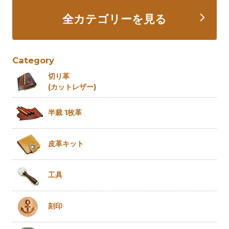
全カテゴリーを見る
Category
切り革
(カットレザー)
半裁 1枚革
皮革キット
工具
刻印