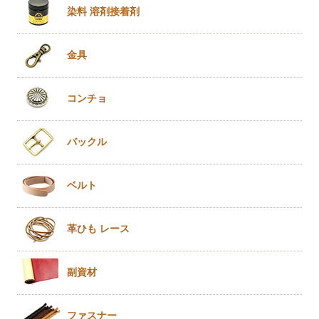
染料 溶剤
接着剤
金具
コンチョ
バックル
ベルト
革ひも
レース
副資材
ファスナー