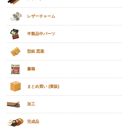
レザー
チャーム
半製品
中パーツ
型紙 図案
書籍
まとめ買い
(業販)
加工
完成品