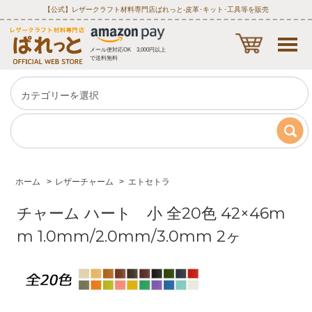
【公式】レザークラフト材料専門店ぱれっと‐皮革･キット･工具等を販売
メール便対応OK 3,000円以上
で送料無料
ホーム
>
レザーチャーム
>
エトセトラ
チャーム ハート 小 全20色 42×46m
m 1.0mm/2.0mm/3.0mm 2ヶ