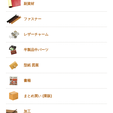
副資材
ファスナー
レザー
チャーム
半製品
中パーツ
型紙 図案
書籍
まとめ買い
(業販)
加工