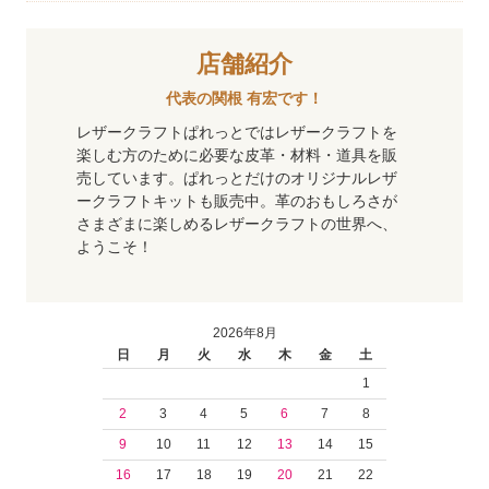
店舗紹介
代表の関根 有宏です！
レザークラフトぱれっとではレザークラフトを
楽しむ方のために必要な皮革・材料・道具を販
売しています。ぱれっとだけのオリジナルレザ
ークラフトキットも販売中。革のおもしろさが
さまざまに楽しめるレザークラフトの世界へ、
ようこそ！
2026年8月
日
月
火
水
木
金
土
1
2
3
4
5
6
7
8
9
10
11
12
13
14
15
16
17
18
19
20
21
22