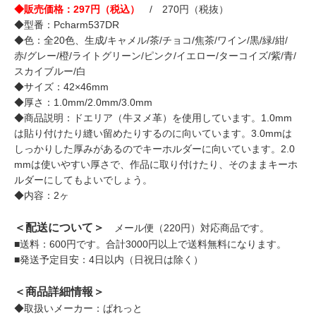
◆販売価格：297円（税込）
/ 270円（税抜）
◆型番：Pcharm537DR
◆色：全20色、生成/キャメル/茶/チョコ/焦茶/ワイン/黒/緑/紺/
赤/グレー/橙/ライトグリーン/ピンク/イエロー/ターコイズ/紫/青/
スカイブルー/白
◆サイズ：42×46mm
◆厚さ：1.0mm/2.0mm/3.0mm
◆商品説明：ドエリア（牛ヌメ革）を使用しています。1.0mm
は貼り付けたり縫い留めたりするのに向いています。3.0mmは
しっかりした厚みがあるのでキーホルダーに向いています。2.0
mmは使いやすい厚さで、作品に取り付けたり、そのままキーホ
ルダーにしてもよいでしょう。
◆内容：2ヶ
＜配送について＞
メール便（220円）対応商品です。
■送料：600円です。合計3000円以上で送料無料になります。
■発送予定目安：4日以内（日祝日は除く）
＜商品詳細情報＞
◆取扱いメーカー：ぱれっと