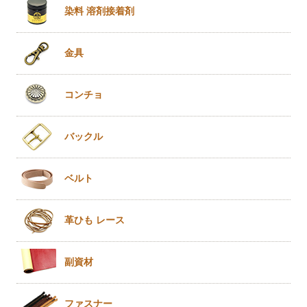
染料 溶剤
接着剤
金具
コンチョ
バックル
ベルト
革ひも
レース
副資材
ファスナー