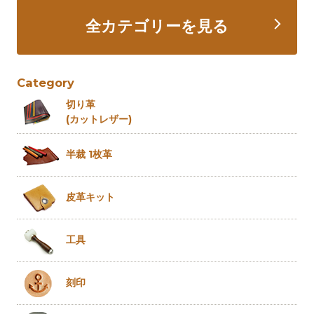
全カテゴリーを見る
Category
切り革
(カットレザー)
半裁 1枚革
皮革キット
工具
刻印