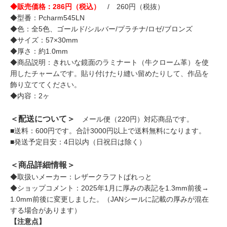
◆販売価格：286円（税込）
/ 260円（税抜）
◆型番：Pcharm545LN
◆色：全5色、ゴールド/シルバー/プラチナ/ロゼ/ブロンズ
◆サイズ：57×30mm
◆厚さ：約1.0mm
◆商品説明：きれいな鏡面のラミナート（牛クローム革）を使
用したチャームです。貼り付けたり縫い留めたりして、作品を
飾り立ててください。
◆内容：2ヶ
＜配送について＞
メール便（220円）対応商品です。
■送料：600円です。合計3000円以上で送料無料になります。
■発送予定目安：4日以内（日祝日は除く）
＜商品詳細情報＞
◆取扱いメーカー：レザークラフトぱれっと
◆ショップコメント：2025年1月に厚みの表記を1.3mm前後→
1.0mm前後に変更しました。（JANシールに記載の厚みが混在
する場合があります）
【注意点】