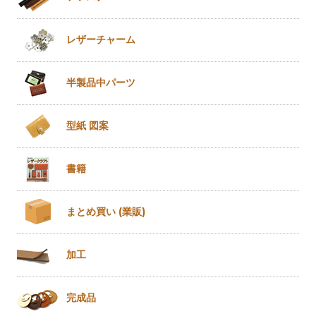
レザー
チャーム
半製品
中パーツ
型紙 図案
書籍
まとめ買い
(業販)
加工
完成品