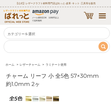
【公式】レザークラフト材料専門店ぱれっと‐皮革･キット･工具等を販売
メール便対応OK 3,000円以上
で送料無料
ホーム
>
レザーチャーム
>
ラミナート使用
チャーム リーフ 小 全5色 57×30mm
約1.0mm 2ヶ