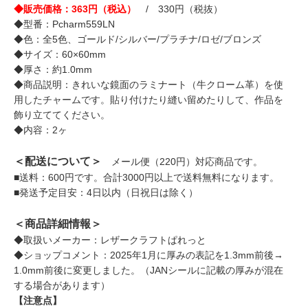
◆販売価格：363円（税込）
/ 330円（税抜）
◆型番：Pcharm559LN
◆色：全5色、ゴールド/シルバー/プラチナ/ロゼ/ブロンズ
◆サイズ：60×60mm
◆厚さ：約1.0mm
◆商品説明：きれいな鏡面のラミナート（牛クローム革）を使
用したチャームです。貼り付けたり縫い留めたりして、作品を
飾り立ててください。
◆内容：2ヶ
＜配送について＞
メール便（220円）対応商品です。
■送料：600円です。合計3000円以上で送料無料になります。
■発送予定目安：4日以内（日祝日は除く）
＜商品詳細情報＞
◆取扱いメーカー：レザークラフトぱれっと
◆ショップコメント：2025年1月に厚みの表記を1.3mm前後→
1.0mm前後に変更しました。（JANシールに記載の厚みが混在
する場合があります）
【注意点】