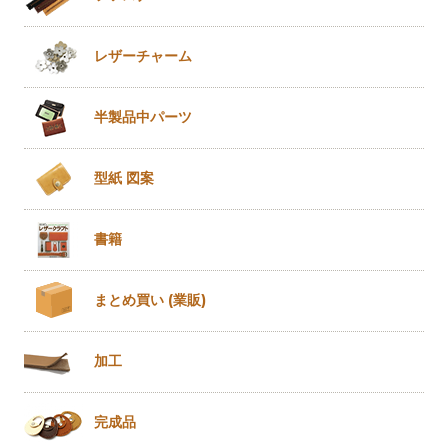
レザー
チャーム
半製品
中パーツ
型紙 図案
書籍
まとめ買い
(業販)
加工
完成品