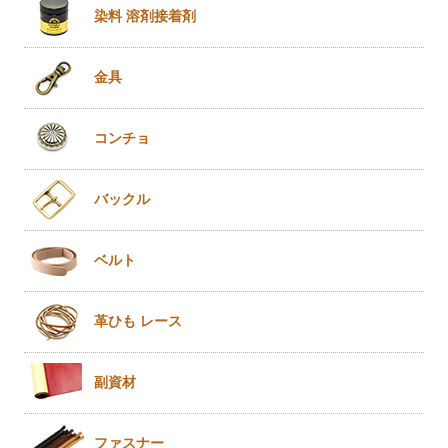
染料 溶剤
接着剤
金具
コンチョ
バックル
ベルト
革ひも
レース
副資材
ファスナー