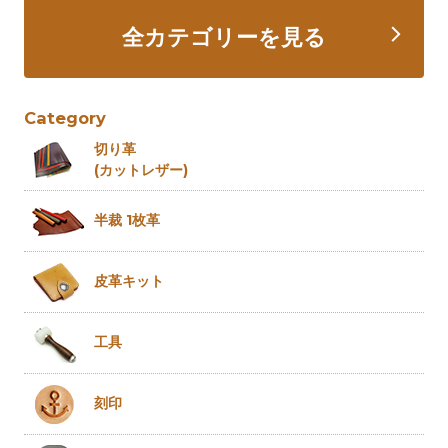
全カテゴリーを見る
Category
切り革
(カットレザー)
半裁 1枚革
皮革キット
工具
刻印