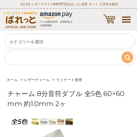
【公式】レザークラフト材料専門店ぱれっと‐皮革･キット･工具等を販売
メール便対応OK 3,000円以上
で送料無料
ホーム
>
レザーチャーム
>
ラミナート使用
チャーム 8分音符ダブル 全5色 60×60
mm 約1.0mm 2ヶ