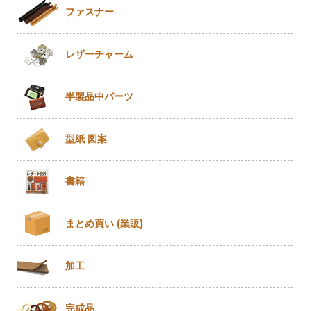
ファスナー
レザー
チャーム
半製品
中パーツ
型紙 図案
書籍
まとめ買い
(業販)
加工
完成品