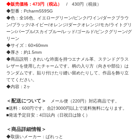
◆販売価格：473円（税込）
/ 430円（税抜）
◆型番：Pcharm559SG
◆色：全16色、イエローグリーン/ピンク/ワイン/ダークブラウ
ン/ブラック/ネイビー/オレンジ/ダークオレンジ/モカ/ライトグリ
ーン/パープル/スカイブルー/レッド/ゴールド/ピンクグリーン/グ
リーン
◆サイズ：60×60mm
◆厚さ：約1.5mm
◆商品説明：きれいな吟面を持つエナメル革、ステンドグラス
レザーを使用したチャームです。柄の入り方（向きや部位）は
ランダムです。貼り付けたり縫い留めたりして、作品を飾り立
ててください。
◆内容：2ヶ
＜配送について＞
メール便（220円）対応商品です。
■送料：600円です。合計3000円以上で送料無料になります。
■発送予定目安：4日以内（日祝日は除く）
＜商品詳細情報＞
◆取扱いメーカー：ぱれっと