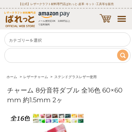
【公式】レザークラフト材料専門店ぱれっと‐皮革･キット･工具等を販売
メール便対応OK 3,000円以上
で送料無料
ホーム
>
レザーチャーム
>
ステンドグラスレザー使用
チャーム 8分音符ダブル 全16色 60×60
mm 約1.5mm 2ヶ