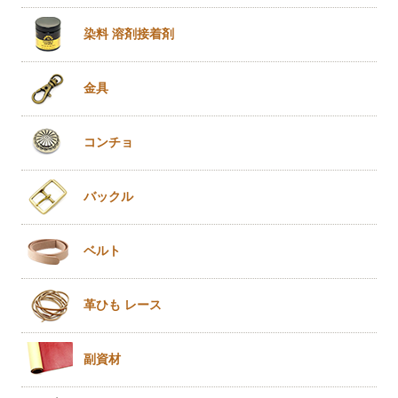
染料 溶剤
接着剤
金具
コンチョ
バックル
ベルト
革ひも
レース
副資材