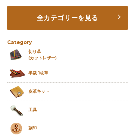
全カテゴリーを見る
Category
切り革
(カットレザー)
半裁 1枚革
皮革キット
工具
刻印