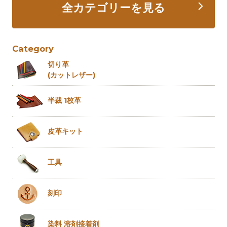
全カテゴリーを見る
Category
切り革
(カットレザー)
半裁 1枚革
皮革キット
工具
刻印
染料 溶剤
接着剤