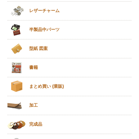
レザー
チャーム
半製品
中パーツ
型紙 図案
書籍
まとめ買い
(業販)
加工
完成品