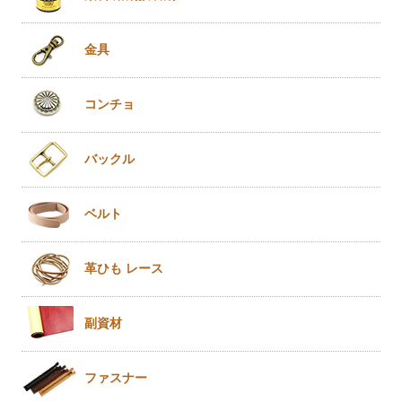
金具
コンチョ
バックル
ベルト
革ひも
レース
副資材
ファスナー