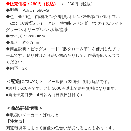
◆販売価格：286円（税込）
/ 260円（税抜）
◆型番：Pcharm560PS
◆色：全20色、白/桃/ピンク/明黄/オレンジ/朱赤/コバルトブル
ー/エンジ/紫/黒/ライトグレー/空/紺/ラベンダー/ウグイス/ライト
グリーン/オリーブ/レンガ/茶/焦茶
◆サイズ：58×60mm
◆厚さ：約0.7mm
◆商品説明：ピッグスエード（豚クローム革）を使用したチャ
ームです。貼り付けたり縫い留めたりして、作品を飾り立てて
ください。
◆内容：2ヶ
＜配送について＞
メール便（220円）対応商品です。
■送料：600円です。合計3000円以上で送料無料になります。
■発送予定目安：4日以内（日祝日は除く）
＜商品詳細情報＞
◆取扱いメーカー：ぱれっと
【注意点】
閲覧環境等によって画像の色合いが異なることもあります。