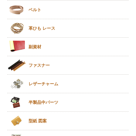
ベルト
革ひも
レース
副資材
ファスナー
レザー
チャーム
半製品
中パーツ
型紙 図案