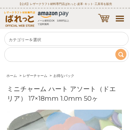
【公式】レザークラフト材料専門店ぱれっと‐皮革･キット･工具等を販売
メール便対応OK 3,000円以上
で送料無料
ホーム
>
レザーチャーム
>
お得なパック
ミニチャーム ハート アソート（ドエ
リア） 17×18mm 1.0mm 50ヶ