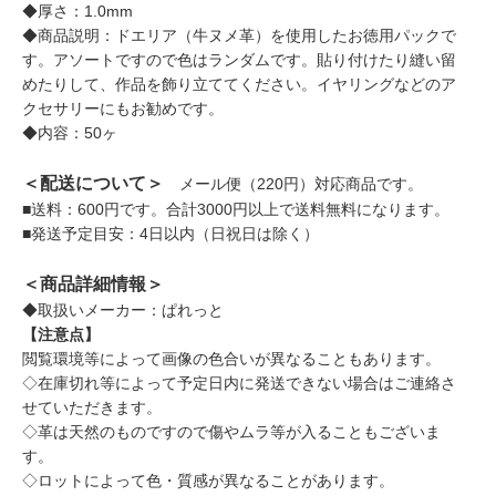
◆厚さ：1.0mm
◆商品説明：ドエリア（牛ヌメ革）を使用したお徳用パックで
す。アソートですので色はランダムです。貼り付けたり縫い留
めたりして、作品を飾り立ててください。イヤリングなどのア
クセサリーにもお勧めです。
◆内容：50ヶ
＜配送について＞
メール便（220円）対応商品です。
■送料：600円です。合計3000円以上で送料無料になります。
■発送予定目安：4日以内（日祝日は除く）
＜商品詳細情報＞
◆取扱いメーカー：ぱれっと
【注意点】
閲覧環境等によって画像の色合いが異なることもあります。
◇在庫切れ等によって予定日内に発送できない場合はご連絡さ
せていただきます。
◇革は天然のものですので傷やムラ等が入ることもございま
す。
◇ロットによって色・質感が異なることがあります。