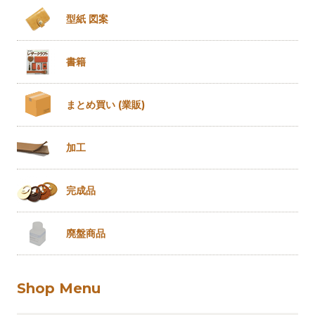
型紙 図案
書籍
まとめ買い
(業販)
加工
完成品
廃盤商品
Shop Menu