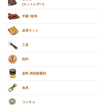
(カットレザー)
半裁 1枚革
皮革キット
工具
刻印
染料 溶剤
接着剤
金具
コンチョ