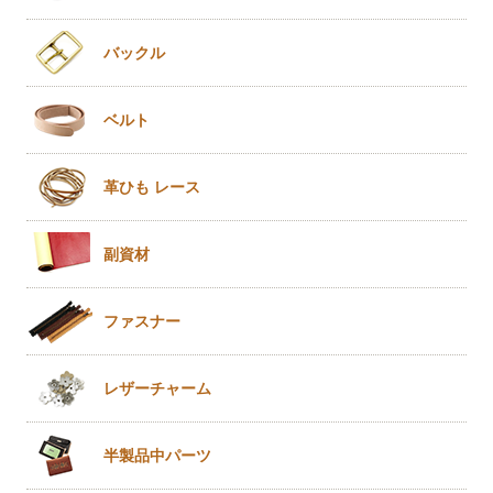
バックル
ベルト
革ひも
レース
副資材
ファスナー
レザー
チャーム
半製品
中パーツ