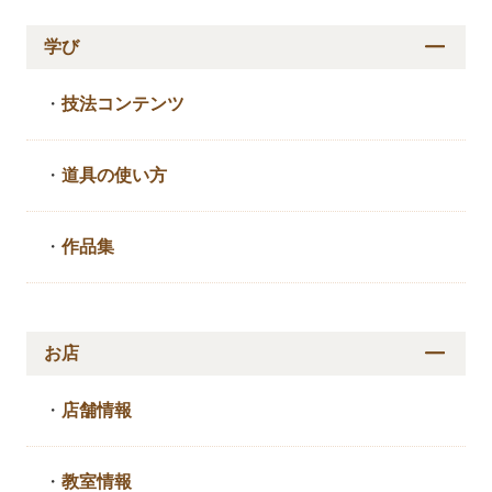
学び
・
技法コンテンツ
・
道具の使い方
・
作品集
お店
・
店舗情報
・
教室情報