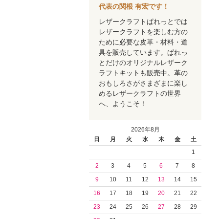
代表の関根 有宏です！
レザークラフトぱれっとでは
レザークラフトを楽しむ方の
ために必要な皮革・材料・道
具を販売しています。ぱれっ
とだけのオリジナルレザーク
ラフトキットも販売中。革の
おもしろさがさまざまに楽し
めるレザークラフトの世界
へ、ようこそ！
2026年8月
日
月
火
水
木
金
土
1
2
3
4
5
6
7
8
9
10
11
12
13
14
15
16
17
18
19
20
21
22
23
24
25
26
27
28
29