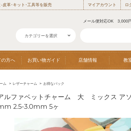
‐皮革･キット･工具等を販売
マイアカウント
ロ
メール便対応OK 3,00
ての方へ
お買い物ガイド
店舗情報
教
ーム
>
レザーチャーム
>
お得なパック
アルファベットチャーム 大 ミックス アソ
mm 2.5-3.0mm 5ヶ