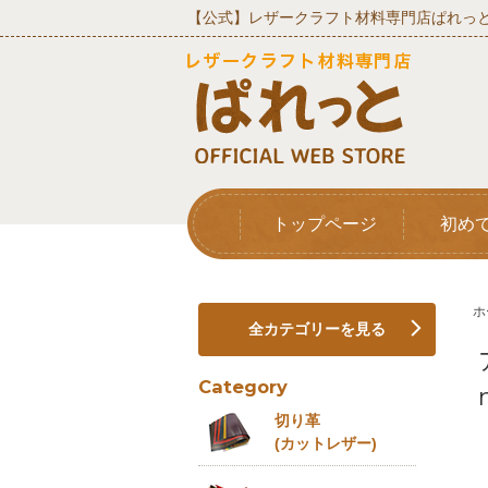
【公式】レザークラフト材料専門店ぱれっと
トップページ
初め
ホ
全カテゴリーを見る
Category
切り革
(カットレザー)