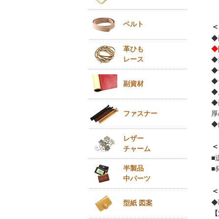
ベルト
＜
◆
革ひも
◆
レース
◆
◆
◆
副資材
◆
◆
ファスナー
厚
◆
レザー
＜
チャーム
■
半製品
■
中パーツ
＜
◆
型紙 図案
【