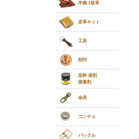
半裁 1枚革
皮革キット
工具
刻印
染料 溶剤
接着剤
金具
コンチョ
バックル