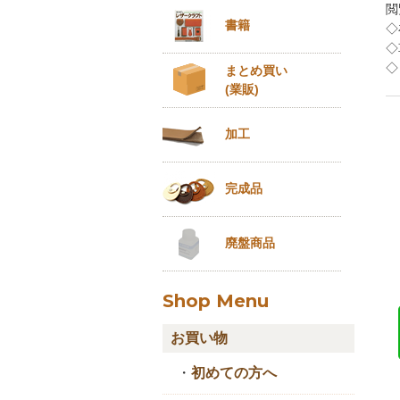
閲
書籍
◇
◇
◇
まとめ買い
(業販)
加工
完成品
廃盤商品
Shop Menu
お買い物
・
初めての方へ