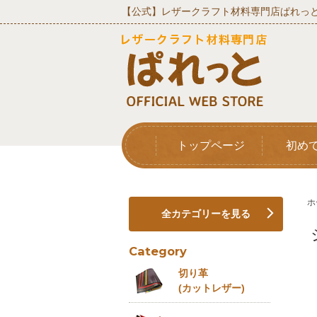
【公式】レザークラフト材料専門店ぱれっと
トップページ
初め
ホ
全カテゴリーを見る
Category
切り革
(カットレザー)