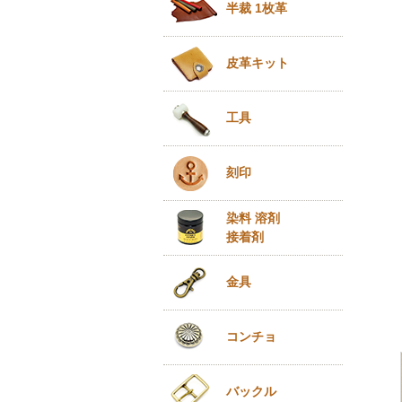
半裁 1枚革
皮革キット
工具
刻印
染料 溶剤
接着剤
金具
コンチョ
バックル