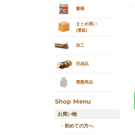
書籍
まとめ買い
(業販)
加工
完成品
廃盤商品
Shop Menu
お買い物
・
初めての方へ