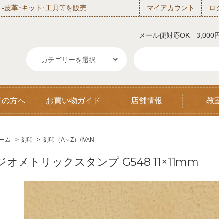
‐皮革･キット･工具等を販売
マイアカウント
ロ
メール便対応OK 3,00
ての方へ
お買い物ガイド
店舗情報
教
ーム
>
刻印
>
刻印（A～Z）/IVAN
ジオメトリックスタンプ G548 11×11mm