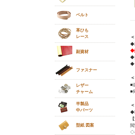
ベルト
革ひも
レース
＜
◆
◆
副資材
◆
◆
ファスナー
＜
■
レザー
■
チャーム
半製品
＜
中パーツ
◆
【
型紙 図案
閲
◇