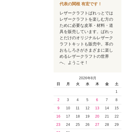
代表の関根 有宏です！
レザークラフトぱれっとでは
レザークラフトを楽しむ方の
ために必要な皮革・材料・道
具を販売しています。ぱれっ
とだけのオリジナルレザーク
ラフトキットも販売中。革の
おもしろさがさまざまに楽し
めるレザークラフトの世界
へ、ようこそ！
2026年8月
日
月
火
水
木
金
土
1
2
3
4
5
6
7
8
9
10
11
12
13
14
15
16
17
18
19
20
21
22
23
24
25
26
27
28
29