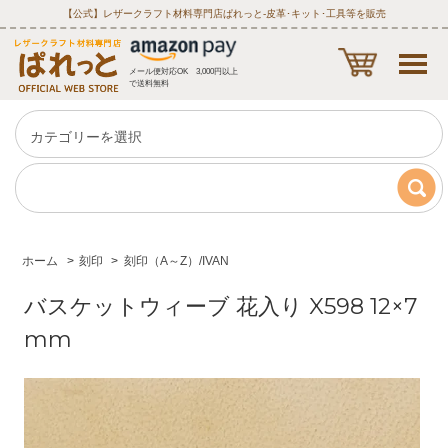
【公式】レザークラフト材料専門店ぱれっと‐皮革･キット･工具等を販売
メール便対応OK 3,000円以上
で送料無料
ホーム
>
刻印
>
刻印（A～Z）/IVAN
バスケットウィーブ 花入り X598 12×7
mm