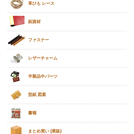
革ひも
レース
副資材
ファスナー
レザー
チャーム
半製品
中パーツ
型紙 図案
書籍
まとめ買い
(業販)