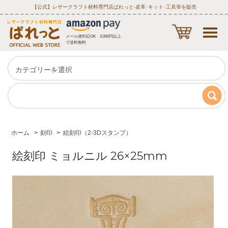
【公式】レザークラフト材料専門店ぱれっと‐皮革･キット･工具等を販売
メール便対応OK 3,000円以上
で送料無料
ホーム
>
刻印
>
絵刻印（2-3Dスタンプ）
絵刻印 ミョルニル 26×25mm