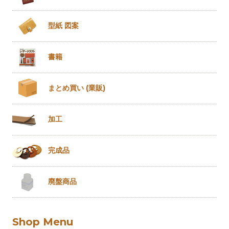
型紙 図案
書籍
まとめ買い
(業販)
加工
完成品
廃盤商品
Shop Menu