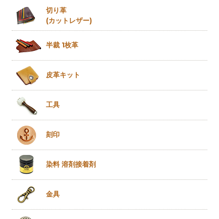
切り革
(カットレザー)
半裁 1枚革
皮革キット
工具
刻印
染料 溶剤
接着剤
金具