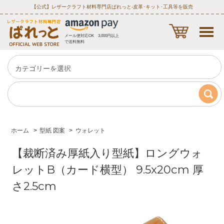
【公式】レザークラフト材料専門店ぱれっと‐皮革･キット･工具等を販売
メール便対応OK 3,000円以上
で送料無料
ホーム
>
型紙 図案
>
ウォレット
【裁断済み厚紙入り型紙】ロングウォ
レットB（カード横型） 9.5x20cm 厚
さ2.5cm