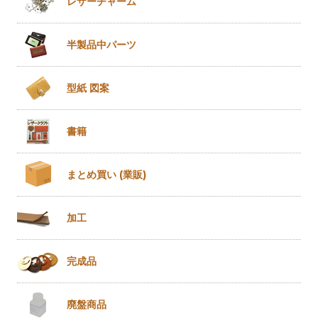
レザー
チャーム
半製品
中パーツ
型紙 図案
書籍
まとめ買い
(業販)
加工
完成品
廃盤商品