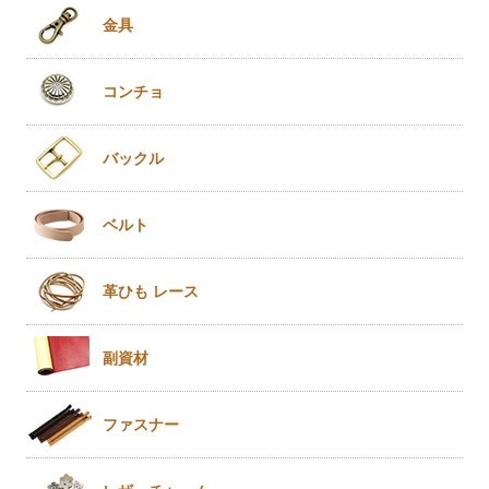
金具
コンチョ
バックル
ベルト
革ひも
レース
副資材
ファスナー