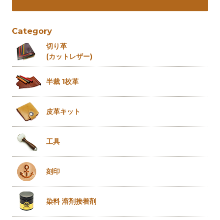
Category
切り革
(カットレザー)
半裁 1枚革
皮革キット
工具
刻印
染料 溶剤
接着剤