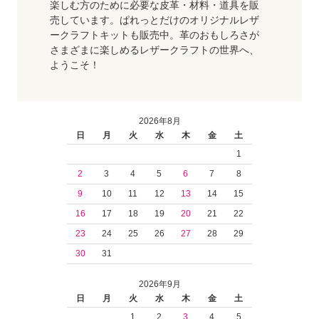
楽しむ方のために必要な皮革・材料・道具を販
売しています。ぱれっとだけのオリジナルレザ
ークラフトキットも販売中。革のおもしろさが
さまざまに楽しめるレザークラフトの世界へ、
ようこそ！
2026年8月
日
月
火
水
木
金
土
1
2
3
4
5
6
7
8
9
10
11
12
13
14
15
16
17
18
19
20
21
22
23
24
25
26
27
28
29
30
31
2026年9月
日
月
火
水
木
金
土
1
2
3
4
5