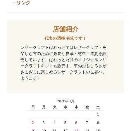
・
リンク
店舗紹介
代表の関根 有宏です！
レザークラフトぱれっとではレザークラフトを
楽しむ方のために必要な皮革・材料・道具を販
売しています。ぱれっとだけのオリジナルレザ
ークラフトキットも販売中。革のおもしろさが
さまざまに楽しめるレザークラフトの世界へ、
ようこそ！
2026年8月
日
月
火
水
木
金
土
1
2
3
4
5
6
7
8
9
10
11
12
13
14
15