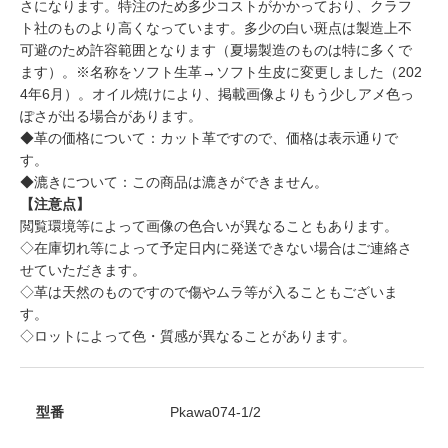
さになります。特注のため多少コストがかかっており、クラフ
ト社のものより高くなっています。多少の白い斑点は製造上不
可避のため許容範囲となります（夏場製造のものは特に多くで
ます）。※名称をソフト生革→ソフト生皮に変更しました（202
4年6月）。オイル焼けにより、掲載画像よりもう少しアメ色っ
ぽさが出る場合があります。
◆革の価格について：カット革ですので、価格は表示通りで
す。
◆漉きについて：この商品は漉きができません。
【注意点】
閲覧環境等によって画像の色合いが異なることもあります。
◇在庫切れ等によって予定日内に発送できない場合はご連絡さ
せていただきます。
◇革は天然のものですので傷やムラ等が入ることもございま
す。
◇ロットによって色・質感が異なることがあります。
型番
Pkawa074-1/2