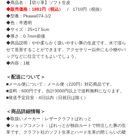
◆商品名：【切り革】ソフト生皮
◆販売価格：1881円（税込）
/ 1710円（税抜）
◆型番：Pkawa074-1/2
◆色：半透明
◆サイズ：25×17.5cm
◆厚さ：0.7mm前後
◆商品説明：やや柔らかく扱いやすい豚の生皮です。水で湿ら
せて造形することができます。アクセサリー以外にも小物やバ
ッグなどに仕立ててもよいでしょう。
◆内容：1枚
＜配送について＞
■メール便について：メール便（220円）対応商品です。
■送料：600円です。合計3000円以上で送料無料になります。
■発送予定目安：4日以内（日祝日は除く）
＜商品詳細情報＞
◆取扱いメーカー：レザークラフトぱれっと
◆ショップコメント：ぱれっとが独自ルートで特注した豚の生
革です。クラフト社のソフト生革とハード生革の間くらいの硬