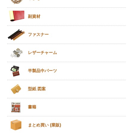
副資材
ファスナー
レザー
チャーム
半製品
中パーツ
型紙 図案
書籍
まとめ買い
(業販)