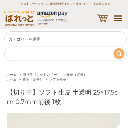
【公式】レザークラフト材料専門店ぱれっと‐皮革･キット･工具等を販売
メール便対応OK 3,000円以上
で送料無料
ホーム
>
切り革（カットレザー）
>
豚革（定番）
ホーム
>
豚革（定番）
>
ソフト生革
【切り革】ソフト生皮 半透明 25×17.5c
m 0.7mm前後 1枚