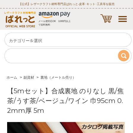
【公式】レザークラフト材料専門店ぱれっと‐皮革･キット･工具等を販売
メール便対応OK 3,000円以上
で送料無料
ホーム
>
副資材
>
裏地（メートル売り）
【5mセット】合成裏地 のりなし 黒/焦
茶/うす茶/ベージュ/ワイン 巾95cm 0.
2mm厚 5m