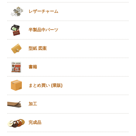
レザー
チャーム
半製品
中パーツ
型紙 図案
書籍
まとめ買い
(業販)
加工
完成品