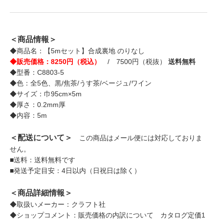
＜商品情報＞
◆商品名：【5mセット】合成裏地 のりなし
◆販売価格：8250円（税込）
/ 7500円（税抜）
送料無料
◆型番：C8803-5
◆色：全5色、黒/焦茶/うす茶/ベージュ/ワイン
◆サイズ：巾95cm×5m
◆厚さ：0.2mm厚
◆内容：5m
＜配送について＞
この商品はメール便には対応しておりま
せん。
■送料：送料無料です
■発送予定目安：4日以内（日祝日は除く）
＜商品詳細情報＞
◆取扱いメーカー：クラフト社
◆ショップコメント：販売価格の内訳について カタログ定価1