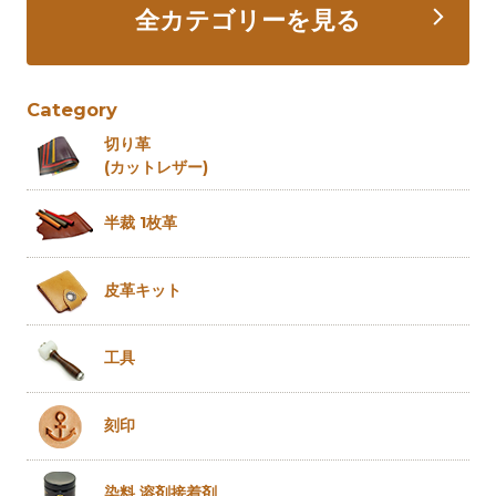
全カテゴリーを見る
Category
切り革
(カットレザー)
半裁 1枚革
皮革キット
工具
刻印
染料 溶剤
接着剤