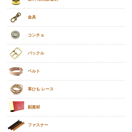
金具
コンチョ
バックル
ベルト
革ひも
レース
副資材
ファスナー